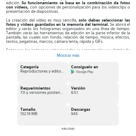
edición.
Su funcionamiento se basa en la combinación de fotos
con vídeos,
con opciones de personalización para los videoclips o
presentación de diapositivas.
La creación del vídeo es muy sencilla,
solo debes seleccionar las
fotos y vídeos guardados en la memoria del terminal.
Se abrirá el
editor y verás los fotogramas organizados en una línea de tiempo.
También verás las herramientas de edición en la parte inferior de la
pantalla, las cuales son fondo, relación de tiempo, música, efectos,
textos, pegatinas, marcos, cámara lenta, rápida y GIFs.
Entonces, las imágenes seleccionadas se organizarán una detrás de
la otra.
Solo
tienes que aplicar zoom en la línea de tiempo para
Mostrar más
aumentar o minimizar las fotos como prefieras
. Cuando tienes el
orden y tamaño del vídeo, puedes aplicarle textos, pegatinas,
Categoría
Consíguelo en
stickers y música. La música puede ser de la colección de la App, la
Reproductores y editores de vídeo
que tienes almacenada o tu propia voz. Es más, una vez que has
creado el videoclip, puedes extraer su audio y establecerlo como
música de fondo.
Requerimientos
Versión
Además, en cada vídeo puedes utilizar
lindos efectos FX tipo
7.0 y versiones posteriores
6.5.1
película
, que le darán un toque único al mismo. Tendrás acceso a
una
divertida colección de pegatinas
animadas, textos animados y
materiales GIPHY altamente creativos. Aparte de esto, la App te
permite modificar la relación del vídeo para compartirlo en
Tamaño
Descargas
plataformas como TikTok y YouTube.
152.19 MB
945
Características de FotoPlay
Excelente creador de vídeos mediante la fusión de imágenes
PUBLICIDAD
y vídeos
almacenados en el móvil.