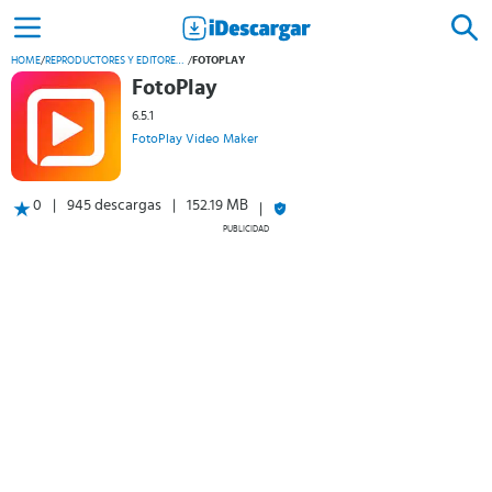
HOME
/
REPRODUCTORES Y EDITORES DE VÍDEO
/
FOTOPLAY
FotoPlay
6.5.1
FotoPlay Video Maker
0
945 descargas
152.19 MB
PUBLICIDAD