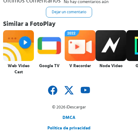
Últimos comentarios
No hay comentarios aún
Dejar un comentario
Similar a FotoPlay
Web Video
Google TV
V Recorder
Node Video
G
Cast
© 2026 iDescargar
DMCA
Política de privacidad