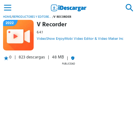
HOME
/
REPRODUCTORES Y EDITORES DE VÍDEO
/
V RECORDER
V Recorder
6.4.1
VideoShow EnjoyMobi Video Editor & Video Maker Inc
0
823 descargas
48 MB
PUBLICIDAD