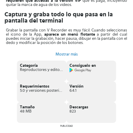
requieren que accedas a la versión VIP
que es paga, incluyendo
quitar la marca de agua de los videos.
Captura y graba todo lo que pasa en la
pantalla del terminal
Grabar la pantalla con V Recorder es muy fácil. Cuando seleccionas
el icono de la App,
aparece un menú flotante
a partir del cual
puedes iniciar la grabación, hacer pausa, dibujar en la pantalla con el
dedo y modificar la posición de los botones.
Si
vuelves a tocar el icono, entonces se abre la plataforma
Mostrar más
completa
y verás cuatro pestañas que te darán acceso a los videos
grabados, las capturas de pantalla, el editor de video y el apartado
de configuración.
Categoría
Consíguelo en
Reproductores y editores de vídeo
Desde
configuración puedes ajustar las opciones de video
, tales
como: Calidad, resolución orientación, y otros detalles más. Una vez
que has configurado todo esto, puedes comenzar a grabar cuando
quieras.
Requerimientos
Versión
5.0 y versiones posteriores
6.4.1
Finalmente, cuando hayas terminado de grabar el video, puedes
buscarlo dentro de la plataforma para comenzar a editarlo. Entre las
funciones disponibles están:
Recortar y unir fragmentos, anexar
música en segundo plano ajustar el volumen del video
, entre
Tamaño
Descargas
otros. Una vez finalizado, solo queda guardar el video o compartirlo
48 MB
823
a través de una red social.
No hay dudas de que V Recorder es una
herramienta muy potente
para grabar videos de la pantalla de tu móvil y editarlos a tu
PUBLICIDAD
gusto
. Ideal para los creadores de contenido que quieren hacer