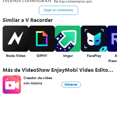
Últimos comentarios
No hay comentarios aún
Dejar un comentario
Similar a V Recorder
Node Video
GIPHY
Imgur
FacePlay
A
Prem
Más de VideoShow EnjoyMobi Video Editor
& Video Maker Inc
Creador de video
con música
Obtener