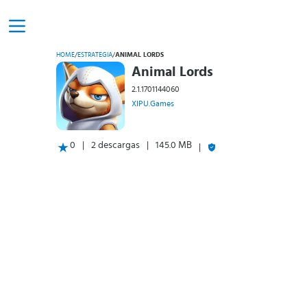
HOME
/
ESTRATEGIA
/
ANIMAL LORDS
Animal Lords
2.1.1701144060
XIPU.Games
0
2 descargas
145.0 MB