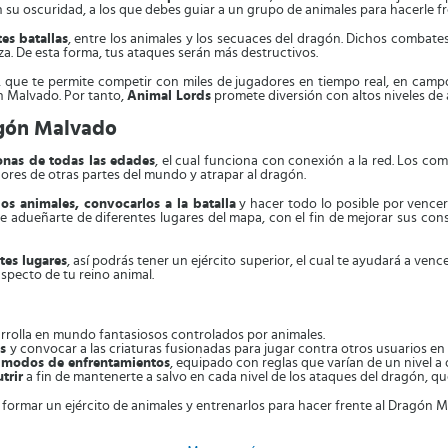
u oscuridad, a los que debes guiar a un grupo de animales para hacerle fr
es batallas
, entre los animales y los secuaces del dragón. Dichos combates 
za. De esta forma, tus ataques serán más destructivos.
, que te permite competir con miles de jugadores en tiempo real, en campo
n Malvado. Por tanto,
Animal Lords
promete diversión con altos niveles de 
agón Malvado
onas de todas las edades
, el cual funciona con conexión a la red. Los 
res de otras partes del mundo y atrapar al dragón.
os animales, convocarlos a la batalla
y hacer todo lo posible por vencer
que adueñarte de diferentes lugares del mapa, con el fin de mejorar sus con
tes lugares
, así podrás tener un ejército superior, el cual te ayudará a venc
specto de tu reino animal.
rrolla en mundo fantasiosos controlados por animales.
es
y convocar a las criaturas fusionadas para jugar contra otros usuarios en 
 modos de enfrentamientos
, equipado con reglas que varían de un nivel a 
trir
a fin de mantenerte a salvo en cada nivel de los ataques del dragón, q
 formar un ejército de animales y entrenarlos para hacer frente al Dragón 