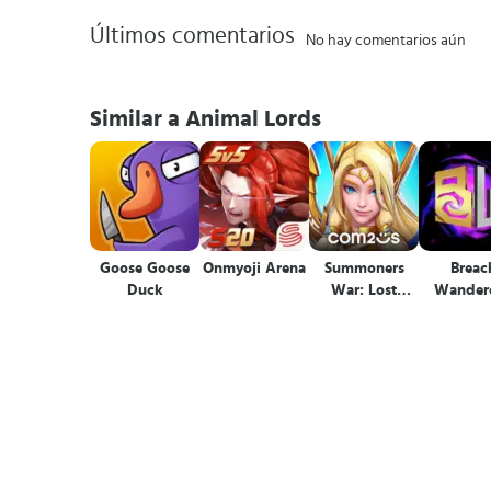
Últimos comentarios
No hay comentarios aún
Similar a Animal Lords
Goose Goose
Onmyoji Arena
Summoners
Breac
Duck
War: Lost
Wandere
Centuria
Deckbui