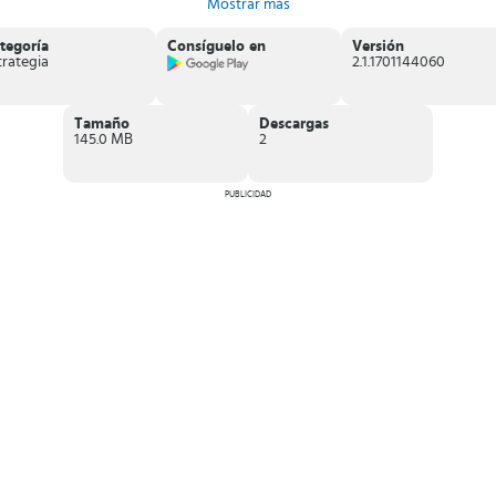
Mostrar más
tegoría
Consíguelo en
Versión
trategia
2.1.1701144060
Tamaño
Descargas
145.0 MB
2
PUBLICIDAD