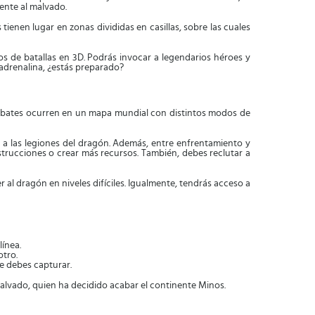
ente al malvado.
tienen lugar en zonas divididas en casillas, sobre las cuales
s de batallas en 3D. Podrás invocar a legendarios héroes y
adrenalina, ¿estás preparado?
combates ocurren en un mapa mundial con distintos modos de
 a las legiones del dragón. Además, entre enfrentamiento y
strucciones o crear más recursos. También, debes reclutar a
er al dragón en niveles difíciles. Igualmente, tendrás acceso a
línea.
otro.
ue debes capturar.
Malvado, quien ha decidido acabar el continente Minos.