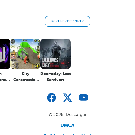
Dejar un comentario
h
City
Doomsday: Last
rs:
Construction
Survivors
lder
Simulator
© 2026 iDescargar
DMCA