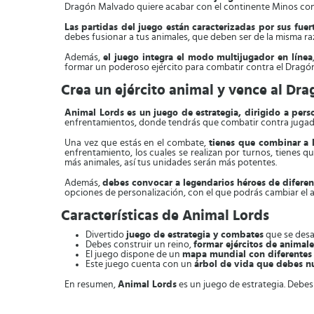
Dragón Malvado quiere acabar con el continente Minos con s
Las partidas del juego están caracterizadas por sus fuert
debes fusionar a tus animales, que deben ser de la misma ra
Además,
el juego integra el modo multijugador en línea
formar un poderoso ejército para combatir contra el Dragó
Crea un ejército animal y vence al Dr
Animal Lords es un juego de estrategia, dirigido a pers
enfrentamientos, donde tendrás que combatir contra jugado
Una vez que estás en el combate,
tienes que combinar a l
enfrentamiento, los cuales se realizan por turnos, tienes 
más animales, así tus unidades serán más potentes.
Además,
debes convocar a legendarios héroes de diferen
opciones de personalización, con el que podrás cambiar el a
Características de Animal Lords
Divertido
juego de estrategia y combates
que se desa
Debes construir un reino,
formar ejércitos de animal
El juego dispone de un
mapa mundial con diferentes
Este juego cuenta con un
árbol de vida que debes nu
En resumen,
Animal Lords
es un juego de estrategia. Debes