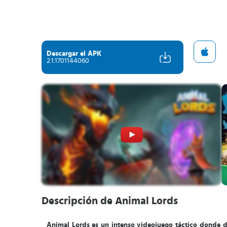
Descargar el APK
2.1.1701144060
Descripción de Animal Lords
Animal Lords es un intenso videojuego táctico donde de