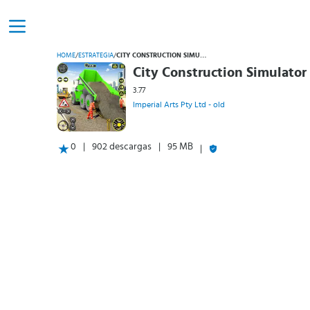
HOME
/
ESTRATEGIA
/
CITY CONSTRUCTION SIMULATOR
City Construction Simulator
3.77
Imperial Arts Pty Ltd - old
0
902 descargas
95 MB