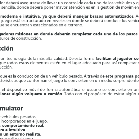
gador deberá asegurarse de llevar un control de cada uno de los vehículos y
sencilla, donde deberá poner mayor atención es en la gestión de movimien
s moderna e intuitiva, ya que deberá manejar brazos automatizados
. 
 El juego está estructurado en niveles en donde se deberá conducir los vehíc
que se encuentran estacionados en el terreno.
ugadores misiones en donde deberán completar cada uno de los pasos 
s duros de construcción.
cción
on tecnología de la más alta calidad. De esta forma
facilitan al jugador c
 que todos estos elementos estén en el lugar adecuado para así completar e
ucción.
il que es la conducción de un vehículo pesado. A través de este
programa po
acterísticas que conforman el juego lo convierten en un medio sorprendente 
 el dispositivo móvil de forma automática el usuario se convierte en u
cionar algún volquete o camión
. Todo con el propósito de evitar algún
imulator
 vehículos pesados.
 incorporados en el juego.
de
comportamiento real.
a e intuitiva
.
n un entorno realista
.
sarrollar el juego.