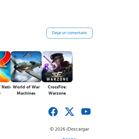
Dejar un comentario
f Nations:
World of War
CrossFire:
3
Machines
Warzone
© 2026 iDescargar