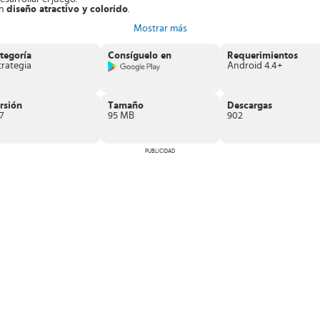
un
diseño atractivo y colorido
.
ransporte de vehículos pesados.
Mostrar más
tegoría
Consíguelo en
Requerimientos
trategia
Android 4.4+
rsión
Tamaño
Descargas
7
95 MB
902
PUBLICIDAD