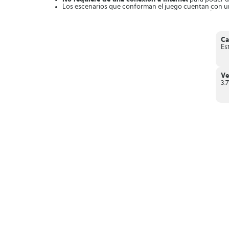
Los escenarios que conforman el juego cuentan con 
Es considerado un
juego extremo de conducción
de t
Juego de conducción City Construction Simulator.
Ca
Es
Ve
3.7