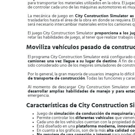
para transportar los materiales utilizados en la obra. El ju
de controlar cada uno de las máquinas automotores es muy 
La mecánica de juego en
City Construction Simulator e
trasladarlos hasta el área de la obra en donde se requiera.
será necesario intercambiar materiales entre los camiones 
El juego City Construction Simulator
proporciona a los j
retar las habilidades de juego, al tener que realizar trabajo
Moviliza vehículos pesado de constru
El programa City Construction Simulator está configurado c
camiones una vez llegue a su lugar de destino
. A fin de
sido considerado uno de los mejores simuladores de constr
Por lo general, la gran mayoría de usuarios imagina lo difíc
de transporte de construcción
. Todas las funciones y car
Al momento de descargar City Construction Simulator en
desarrollar amplias habilidades de manejo y para esta
emergencia.
Características de City Construction S
Juego de
simulación de conducción de maquinaria
y
Permite controlar los
diferentes vehículos
que vienen
Cada uno de los vehículos cuentan con la propiedad 
Está diseñado en una
plataforma moderna, innovador
En cuanto a los gráficos, son de la más
alta calidad co
No requiere de una conexión a internet
para poder de