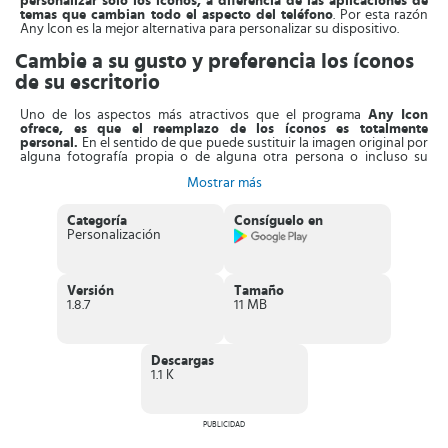
personalizar solo los íconos, a diferencia de las aplicaciones de
temas que cambian todo el aspecto del teléfono
. Por esta razón
Any Icon es la mejor alternativa para personalizar su dispositivo.
Cambie a su gusto y preferencia los íconos
de su escritorio
Uno de los aspectos más atractivos que el programa
Any Icon
ofrece, es que el reemplazo de los íconos es totalmente
personal.
En el sentido de que puede sustituir la imagen original por
alguna fotografía propia o de alguna otra persona o incluso su
mascota. Esta es una forma muy innovadora y moderna de disfrutar
Mostrar más
de un escritorio de pantalla especial. Lo cierto es que con esta
aplicación podrá contar con un mundo amplio de posibilidades, en
donde podrá dar rienda suelta a su imaginación.
Categoría
Consíguelo en
Personalización
El mecanismo de funcionamiento de Any Icon es muy fácil de
usar
, solo deberá descargar e instalar la aplicación. Una vez se
encuentre disponible en el dispositivo, deberá abrirla y seleccionar
la aplicación para cambiar el ícono. Luego, tendrá a su disposición
Versión
Tamaño
un amplio paquete de íconos, así como la galería y otros íconos
1.8.7
11 MB
personalizados por terceros. Por último, tendrá que editar el nombre
de la aplicación si gusta cambiarlo, una vez listo, deberá dirigirse a la
pantalla de inicio. En donde encontrará el nuevo ícono de acceso
directo.
Descargas
1.1 K
Por otra parte, se agrega de forma automática la marca de agua al
ícono de acceso directo. También contará con un método
para
cambiar el ícono sin necesidad de usar la tecnología Widgets
.
PUBLICIDAD
Características de Any Icon