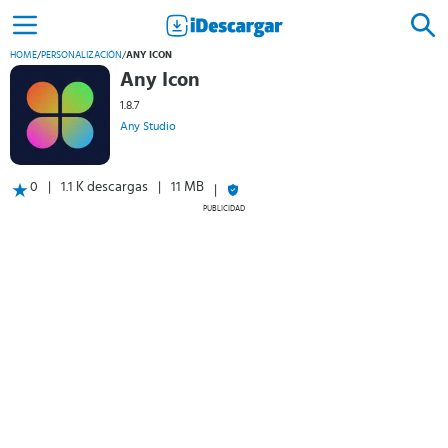
HOME
/
PERSONALIZACIÓN
/
ANY ICON
Any Icon
1.8.7
Any Studio
0
1.1 K descargas
11 MB
PUBLICIDAD