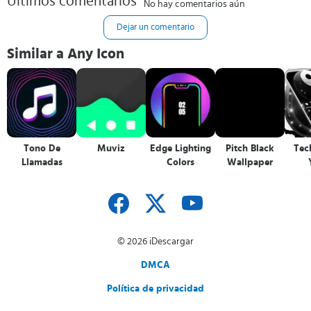
Últimos comentarios
No hay comentarios aún
Dejar un comentario
Similar a Any Icon
Tono De
Muviz
Edge Lighting
Pitch Black
Tec
Llamadas
Colors
Wallpaper
© 2026 iDescargar
DMCA
Política de privacidad