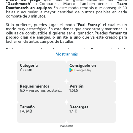
“
Deathmatch
” o Combate a Muerte. También tienes el
Team
Deathmatch en equipos
. En este modo tendrás que conseguir 30
bajas o acumular la mayor cantidad de puntos posibles en cada
combate de 3 minutos.
Si lo prefieres, puedes jugar el modo “
Fuel Frenzy
” el cual es un
modo muy estratégico. En este tienes que encontrar y mantener 10
células de combustible si quieres ser el ganador. Puedes
formar tu
propio clan de amigos
,
o unirte a uno
que ya esté creado para
luchar en distintos campos de batallas.
Disfruta de un
excelente sistema de controles
. En la parte izquierda
tienes los botones para hacer mover en distintas direcciones a tu
Mostrar más
personaje (volando o caminando). En la parte derecha tienes el
botón para apuntar y disparar el arma que tengas en uso.
Categoría
Consíguelo en
Acción
Escoge tu manera de atacar
. Puedes realizar ataques cara a cara o
desde largas distancias, ¿Qué prefieres? Tienes a tu poder un gran
arsenal de armas para atacar y defenderte de tus enemigos. Por
ejemplo, cuentas con
diferentes modelos de pistolas, escopetas,
Requerimientos
Versión
rifles de largo alcance, lanzallamas, granadas, bombas
, entre
6.0 y versiones posteriores
1.61.6
otras.
En
Armajet
cuentas con
variados y poderosos personajes
: si
buscas volar y atacar de manera discreta selecciona a
Jackal
.
Tamaño
Descargas
También tienes a
Umeko
, que es un poderoso asesino y si por el
176 MB
1.4 K
contrario, deseas mantener el honor de tu clan, usa a
Ramírez
.
Características de Armajet
PUBLICIDAD
Encuentra
gráficos de alta calidad en dos dimensiones
, con