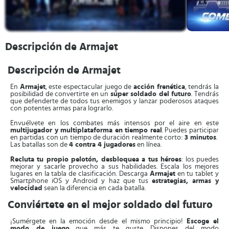
Descripción de Armajet
Descripción de Armajet
En
Armajet
, este espectacular juego de
acción frenética
, tendrás la
posibilidad de convertirte en un
súper soldado del futuro
. Tendrás
que defenderte de todos tus enemigos y lanzar poderosos ataques
con potentes armas para lograrlo.
Envuélvete en los combates más intensos por el aire en este
multijugador y multiplataforma en tiempo real
. Puedes participar
en partidas con un tiempo de duración realmente corto:
3 minutos
.
Las batallas son de
4 contra 4 jugadores
en línea.
Recluta tu propio pelotón, desbloquea a tus héroes
: los puedes
mejorar y sacarle provecho a sus habilidades. Escala los mejores
lugares en la tabla de clasificación. Descarga
Armajet
en tu tablet y
Smartphone iOS y Android y haz que tus
estrategias, armas y
velocidad
sean la diferencia en cada batalla.
Conviértete en el mejor soldado del futuro
¡Sumérgete en la emoción desde el mismo principio!
Escoge el
modo de juego
que más te guste. Dispones del modo