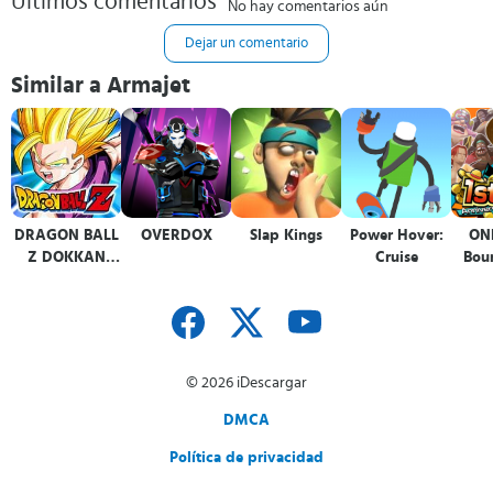
Últimos comentarios
No hay comentarios aún
Dejar un comentario
Similar a Armajet
DRAGON BALL
OVERDOX
Slap Kings
Power Hover:
ON
Z DOKKAN
Cruise
Bou
BATTLE
© 2026 iDescargar
DMCA
Política de privacidad