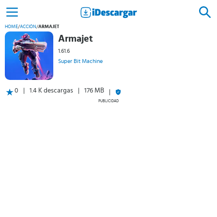
HOME
/
ACCIÓN
/
ARMAJET
Armajet
1.61.6
Super Bit Machine
0
1.4 K descargas
176 MB
PUBLICIDAD