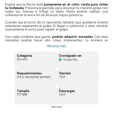
Espera que la flecha esté
justamente en el color verde para soltar
tu bofetada
. Presiona la pantalla para alcanzar tu máximo golpe con
todas tus fuerzas e infligir tu daño. Hasta podrás realizar una
voltereta en el aire a fin de alcanzar mayor potencia.
Cuando sea el turno de tu oponente, tendrás que quedarte inmóvil
solamente esperando el golpe. Si llegas a sobrevivir a este, tendrás
nuevamente el turno para repetir el golpe.
Con cada combate que ganes
podrás adquirir monedas
. Con esas
monedas podrás hacer dos cosas interesantes. La primera es
aumentar la potencia de todos tus golpes
, de tal manera que
Mostrar más
puedas derribar a tu oponente en un solo turno.
La segunda es
acumular más puntos de vida
. Esto es sumamente
Categoría
Consíguelo en
necesario porque aunque te derriben, tendrás más oportunidades
Acción
de seguir jugando hasta lograr tu objetivo.
En la parte superior de la pantalla podrás
visualizar la foto de tu
personaje y la de tu oponente
. Al lado de cada uno se te mostrará
Requerimientos
Versión
los puntos acumulados que llevan y el nivel que están jugando.
4.4 y versiones posteriores
1.9.0
Visita lugares de todo el mundo para enfrentarte a oponentes
famosos, como por ejemplo,
Mister T o Vasily Kamotsky
. ¡No dejes
que los gritos de los espectadores te distraigan! Realiza tu mejor
Tamaño
Descargas
golpe y podrás ganar el campeonato.
177 MB
1.6 K
Características de Slap Kings
PUBLICIDAD
Posee un
apartado gráfico muy sobresaliente y bonito
con
toques divertidos que te ofrecen una mejor experiencia de