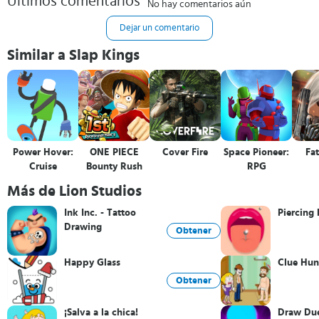
Últimos comentarios
No hay comentarios aún
Dejar un comentario
Similar a Slap Kings
Power Hover:
ONE PIECE
Cover Fire
Space Pioneer:
Fat
Cruise
Bounty Rush
RPG
Más de Lion Studios
Ink Inc. - Tattoo
Piercing 
Drawing
Obtener
Happy Glass
Clue Hun
Obtener
¡Salva a la chica!
Draw Du