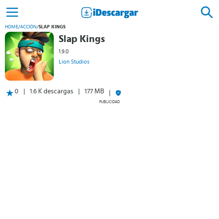
HOME
/
ACCIÓN
/
SLAP KINGS
Slap Kings
1.9.0
Lion Studios
0
1.6 K descargas
177 MB
PUBLICIDAD