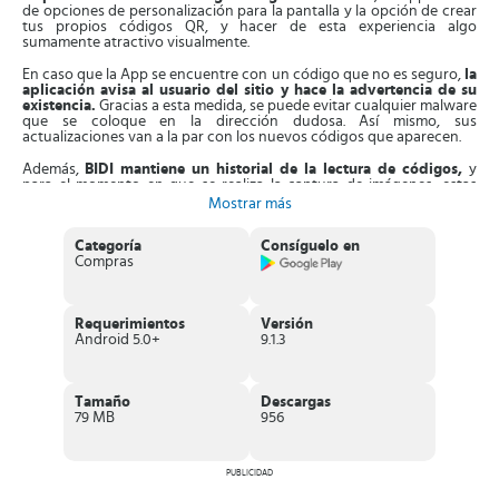
de opciones de personalización para la pantalla y la opción de crear
tus propios códigos QR, y hacer de esta experiencia algo
sumamente atractivo visualmente.
En caso que la App se encuentre con un código que no es seguro,
la
aplicación avisa al usuario del sitio y hace la advertencia de su
existencia.
Gracias a esta medida, se puede evitar cualquier malware
que se coloque en la dirección dudosa. Así mismo, sus
actualizaciones van a la par con los nuevos códigos que aparecen.
Además,
BIDI mantiene un historial de la lectura de códigos,
y
para el momento en que se realiza la captura de imágenes, estas
cuentan con una excelente definición
.
De manera adicional, se
Mostrar más
podrán personalizar las opciones de sonido al momento de utilizar el
escáner, si así lo deseas.
Categoría
Consíguelo en
Compras
Aparte de esto, los desarrolladores de esta aplicación garantizan
la
eliminación de datos de los códigos escaneados en segundos y
de forma segura
. También, si prefieres estos datos se pueden
transferir sin riesgos, mientras se efectúan las interacciones con las
Requerimientos
Versión
otras aplicaciones.
Android 5.0+
9.1.3
Adicionalmente, esta aplicación cuenta con un
sistema de
recopilación de datos
donde se incluye la ubicación precisa del
usuario y su actividad en la red. Lo hace con el fin de facilitar la
Tamaño
Descargas
lectura de códigos frecuentes. Así mismo, se percibe el rendimiento
79 MB
956
de la App de forma precisa.
Características de BIDI
PUBLICIDAD
Presentación de los productos escaneados de forma