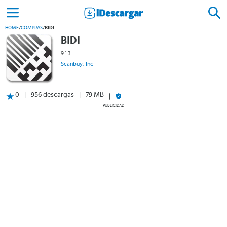
HOME
/
COMPRAS
/
BIDI
BIDI
9.1.3
Scanbuy, Inc
0
956 descargas
79 MB
PUBLICIDAD