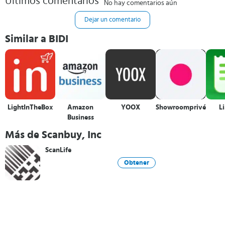
Últimos comentarios
No hay comentarios aún
Dejar un comentario
Similar a BIDI
LightInTheBox
Amazon
YOOX
Showroomprivé
Li
Business
Más de Scanbuy, Inc
ScanLife
Obtener