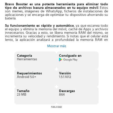
Bravo Booster es una potente herramienta para eliminar todo
tipo de archivos basura almacenados en tu equipo
móvil
. Estos
son memes, imágenes de WhatsApp, ficheros de instalaciones de
aplicaciones y se encarga de optimizar tu dispositivo ahorrando su
batería.
Su funcionamiento es rápido y automático
, ya que escanea todo
el equipo y elimina la memoria del móvil, caché de Apps y archivos
innecesarios. Gracias a esto, se libera memoria RAM del mismo, se
incrementa su velocidad y rendimiento. Si notas que el celular está
lento, la aplicación analizará a profundidad la memoria RAM en
tiempo real y borrará contenidos ocultos y el historial de navegador.
Mostrar más
Asimismo, esta aplicación dispone de
funciones para enfriar el CPU
y controlar la temperatura del equipo.
Esto lo hace al cerrar Apps
Categoría
Consíguelo en
de fondo y liberar uso del CPU, así protege tu equipo de
Herramientas
sobrecalentarse. Es más,
la App vigila el uso de la batería
y cierra
las aplicaciones que más la consumen para ahorrarla y así preservar
su vida útil.
Requerimientos
Versión
Aparte de esto,
Bravo Booster gestiona el espacio de las
Android 5.0+
1.5.1.1012
aplicaciones SNS o de redes sociales
. Es decir, limpia la RAM de
WhatsApp y TikTok, acción que potenciará su funcionamiento y
borra archivos innecesarios.
Tamaño
Descargas
Características de Bravo Booster
23 MB
864
Excelente
aplicación que limpia equipos móviles de archivos
basura
e innecesarios para incrementar su rendimiento.
PUBLICIDAD
Libera la memoria RAM
a través del cierre de procedimientos
de manera silenciosa.