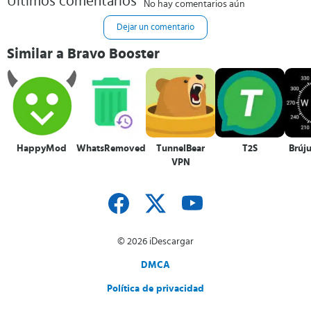
Últimos comentarios
No hay comentarios aún
Dejar un comentario
Similar a Bravo Booster
HappyMod
WhatsRemoved+
TunnelBear
T2S
Brúju
VPN
© 2026 iDescargar
DMCA
Política de privacidad