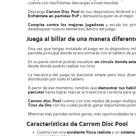
cuenta con muchísimas descargas a nivel mundial.
Descarga
Carrom Disc Pool
en tus dispositivos Android e i
Enfréntate en partidas PvP
y demuestra quien es el mejor.
Compite contra los mejores jugadores
y escala los pri
desbloquear nuevos elementos dentro del juego.
Juega al billar de una manera diferent
Una vez que tengas instalado el juego en tu dispositivo m
pantalla principal donde te encontrarás con el tablero de j
En su parte central podrás visualizar
un círculo donde esta
desde donde podrás realizar tus tiros.
La mecánica del juego es bastante simple pero muy diver
distribuirán por todo el tablero.
A partir de ese momento, tendrás que
demostrar tus habil
percutor
hasta lograr marcar la trayectoria correcta para que
Carrom disc Pool
cuenta con tres modos de juego multiju
Tiros de Oro
con los cuales podrás ganar importantes prem
Mientras más partidas online ganes, más oportunidades te 
Características de Carrom Disc Pool
Cuenta con una
excelente física realista
y un
sistema 