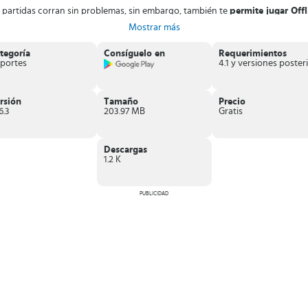
 partidas corran sin problemas, sin embargo, también te
permite jugar Offl
 la partida. Además podrás ver la tabla de clasificaciones a nivel mundial.
Mostrar más
nuncios publicitarios.
ón enganchado a tu dispositivo móvil. Enfréntate a jugadores profesionale
tegoría
Consíguelo en
Requerimientos
portes
4
rsión
Tamaño
Precio
6.3
203.97 MB
Gratis
Descargas
1.2 K
PUBLICIDAD