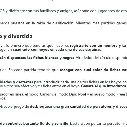
OS y diviértete con tus familiares y amigos, así como con jugadores de otr
meros puestos en la tabla de clasificación. Mientras más partidas ga
e y divertida
óvil, lo primero que tendrás que hacer es
registrarte con un nombre y tu
uego: un
cuadrado con hoyos en cada una de sus esquinas
.
rán dispuestas las fichas blancas y negras
. Alrededor del círculo dispon
tida. En cada partida tendrás que
escoger con cual color de fichas va
idades y destrezas
para introducir cada una de tus fichas en los hoyos cor
 el tiro sea efectivo y tu ficha entre en el hoyo.
Ganará el que introduzca 
gador en línea: el modo
Carrom
, el modo
Disc Pool
y el nuevo modo
Freest
ios.
ofrece el juego de
desbloquear una gran cantidad de percutores y disco
de controles bastante fluido y sencillo
, bastará con pulsar tu percutor y 