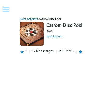
HOME
/
DEPORTES
/
CARROM DISC POOL
Carrom Disc Pool
15.6.3
Miniclip.com
0
1.2 K descargas
203.97 MB