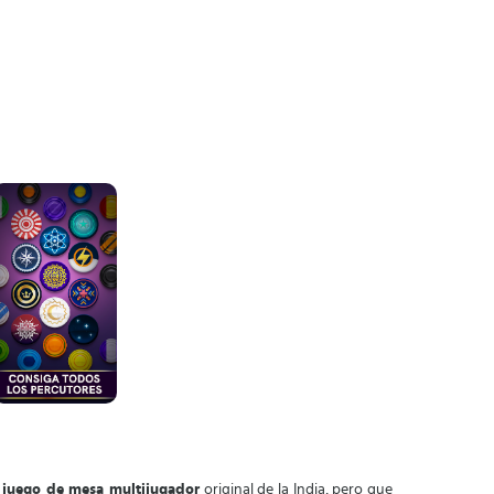
o
juego de mesa multijugador
original de la India, pero que