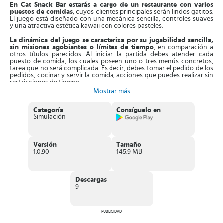
En Cat Snack Bar estarás a cargo de un restaurante con varios
puestos de comidas
, cuyos clientes principales serán lindos gatitos.
El juego está diseñado con una mecánica sencilla, controles suaves
y una atractiva estética kawaii con colores pasteles.
La dinámica del juego se caracteriza por su jugabilidad sencilla,
sin misiones agobiantes o límites de tiempo
, en comparación a
otros títulos parecidos. Al iniciar la partida debes atender cada
puesto de comida, los cuales poseen uno o tres menús concretos,
tarea que no será complicada. Es decir, debes tomar el pedido de los
pedidos, cocinar y servir la comida, acciones que puedes realizar sin
restricciones de tiempo.
Mostrar más
Entre las comidas que debes preparar se encuentran sopas, pizzas,
perros calientes, hamburguesas, café o limonadas.
Debes esforzarte
Categoría
Consíguelo en
por lograr que queden deliciosas
, algo que te ayudará a ganar
Simulación
fama y convertirte en un magnate de forma progresiva. Entonces, al
avanzar notarás que los puestos de comida aumentarán, debes
dedicarles más tiempo y conseguir mejorar para optimizar las
condiciones del lugar.
Versión
Tamaño
1.0.90
145.9 MB
Además,
es posible que los clientes te den algunas
recomendaciones relacionadas con la comida.
Si las pones en
práctica, aumentará tu fama y te acercarás a más a ser un gran
magnate. Es más, empezarás a recibir más ganancias, que debes
Descargas
invertir en ampliar el negocio, en los primeros niveles apenas será
9
una cafetería, pero después será todo un restaurante de animales.
Características de Cat Snack Bar
PUBLICIDAD
Divertido
juego de gestión y simulación de negocios
, basado