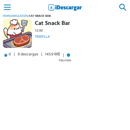
HOME
/
SIMULACIÓN
/
CAT SNACK BAR
Cat Snack Bar
1.0.90
TREEPLLA
0
9 descargas
145.9 MB
PUBLICIDAD