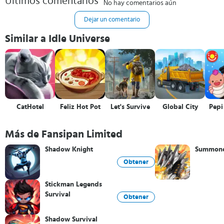
Últimos comentarios
No hay comentarios aún
Dejar un comentario
Similar a Idle Universe
CatHotel
Feliz Hot Pot
Let's Survive
Global City
Pepi
Más de Fansipan Limited
Shadow Knight
Summone
Obtener
Stickman Legends
Survival
Obtener
Shadow Survival