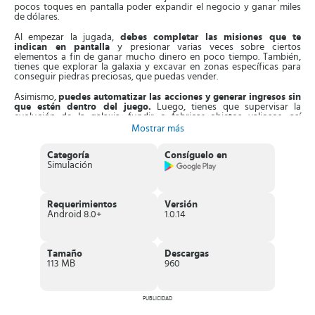
pocos toques en pantalla poder expandir el negocio y ganar miles
de dólares.
Al empezar la jugada,
debes completar las misiones que te
indican en pantalla
y presionar varias veces sobre ciertos
elementos a fin de ganar mucho dinero en poco tiempo. También,
tienes que explorar la galaxia y excavar en zonas específicas para
conseguir piedras preciosas, que puedas vender.
Asimismo,
puedes automatizar las acciones y generar ingresos sin
que estén dentro del juego.
Luego, tienes que supervisar la
evolución de la galaxia, fundir o fabricar objetos valiosos, así
ganarás monedas y podrás contratar viajeros para elevar el
Mostrar más
rendimiento del negocio.
Categoría
Consíguelo en
Adicionalmente,
debes investigar diferentes tipos de tecnología
Simulación
para optimizar la producción en el negocio y ganar más dinero. Con
las ganancias obtenidas, tienes que actualizar la nave minera,
actualizar los planetas, acción elevará los ingresos.
Requerimientos
Versión
Características de Idle Universe
Android 8.0+
1.0.14
Divertido
juego de minería inactiva
, que presenta una
mecánica sencilla de seguir.
Puedes
automatizar las acciones
relacionadas con la
Tamaño
Descargas
recolección de minerales, de monedas y de objetos artesanales
113 MB
960
sin estar dentro del juego.
Integra un
sistema de misiones
, que al terminar recibirás
ventajas Premium.
Podrás seguir de cerca la evolución de la galaxia mientras estás
PUBLICIDAD
Tendrás
acceso a funciones para actualizar los planetas
, con