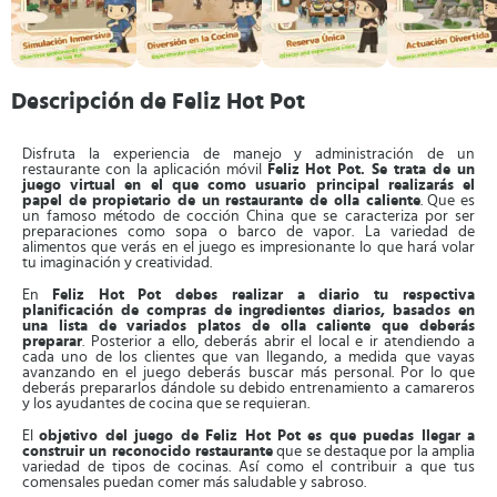
Descripción de Feliz Hot Pot
Disfruta la experiencia de manejo y administración de un
restaurante con la aplicación móvil
Feliz Hot Pot. Se trata de un
juego virtual en el que como usuario principal realizarás el
papel de propietario de un restaurante de olla caliente
. Que es
un famoso método de cocción China que se caracteriza por ser
preparaciones como sopa o barco de vapor. La variedad de
alimentos que verás en el juego es impresionante lo que hará volar
tu imaginación y creatividad.
En
Feliz Hot Pot debes realizar a diario tu respectiva
planificación de compras de ingredientes diarios, basados en
una lista de variados platos de olla caliente que deberás
preparar
. Posterior a ello, deberás abrir el local e ir atendiendo a
cada uno de los clientes que van llegando, a medida que vayas
avanzando en el juego deberás buscar más personal. Por lo que
deberás prepararlos dándole su debido entrenamiento a camareros
y los ayudantes de cocina que se requieran.
El
objetivo del juego de Feliz Hot Pot es que puedas llegar a
construir un reconocido restaurante
que se destaque por la amplia
variedad de tipos de cocinas. Así como el contribuir a que tus
comensales puedan comer más saludable y sabroso.