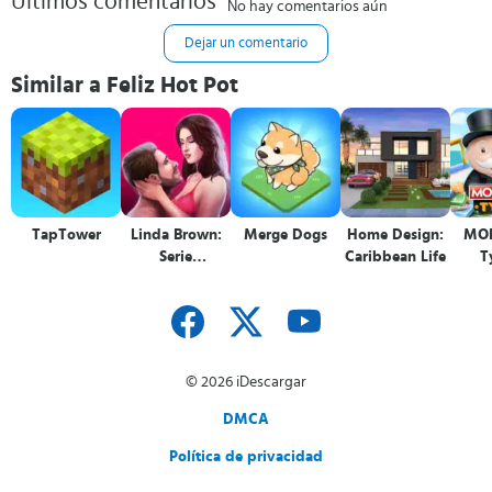
Últimos comentarios
No hay comentarios aún
Dejar un comentario
Similar a Feliz Hot Pot
TapTower
Linda Brown:
Merge Dogs
Home Design:
MO
Serie
Caribbean Life
T
Interactiva
© 2026 iDescargar
DMCA
Política de privacidad