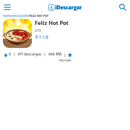
HOME
/
SIMULACIÓN
/
FELIZ HOT POT
Feliz Hot Pot
2.7.5
零下七度
0
971 descargas
468 MB
PUBLICIDAD