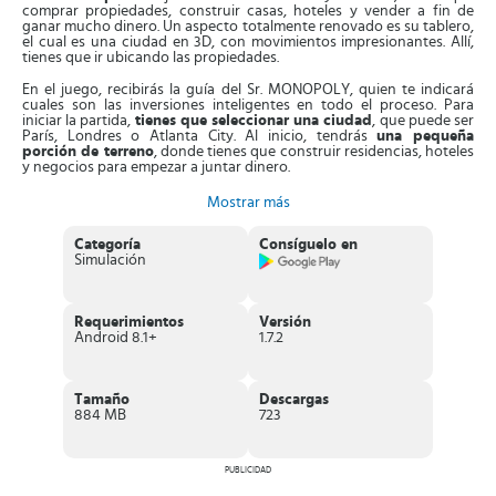
comprar propiedades, construir casas, hoteles y vender a fin de
ganar mucho dinero. Un aspecto totalmente renovado es su tablero,
el cual es una ciudad en 3D, con movimientos impresionantes. Allí,
tienes que ir ubicando las propiedades.
En el juego, recibirás la guía del Sr. MONOPOLY, quien te indicará
cuales son las inversiones inteligentes en todo el proceso. Para
iniciar la partida,
tienes que seleccionar una ciudad
, que puede ser
París, Londres o Atlanta City. Al inicio, tendrás
una pequeña
porción de terreno
, donde tienes que construir residencias, hoteles
y negocios para empezar a juntar dinero.
En cada fase,
conseguirás elementos de gestión y de
Mostrar más
personalización
para darle un estilo original a la ciudad. A medida
que avanzas, debes extender los límites de la ciudad y hacer todo lo
Categoría
Consíguelo en
posible para que sus habitantes estén felices. Esto lo logras al
Simulación
realizar diferentes misiones, que consisten en cumplir los sueños de
las personas que desean cambiar su ciudad.
Aparte de esto, este juego posee el
modo multijugador en línea
,
Requerimientos
Versión
tienes que competir contra otros jugadores en grandes subastas.
Android 8.1+
1.7.2
Debes aplicar muy bien tus estrategias y tratar de conseguir las
mejores propiedades, pero a un buen precio. Entonces, al completar
las misiones y ciudades, te transformarás en un gran magnate, con
muchas riquezas e influencias.
Tamaño
Descargas
884 MB
723
Características de MONOPOLY Tycoon
Divertido
juego de mesa basado en el monopolio clásico
, que
integra elementos de gestión.
PUBLICIDAD
Sistema de control rápido y sencillo.