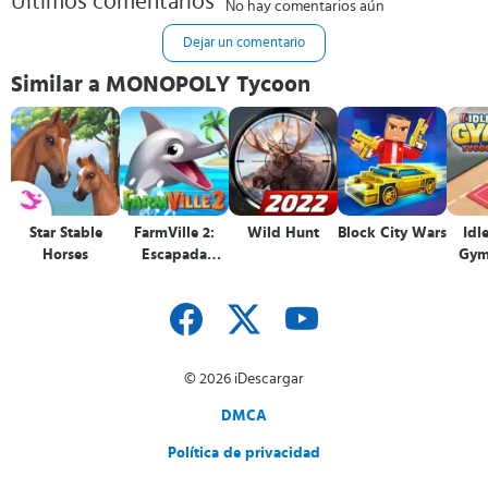
Últimos comentarios
No hay comentarios aún
Dejar un comentario
Similar a MONOPOLY Tycoon
Star Stable
FarmVille 2:
Wild Hunt
Block City Wars
Idl
Horses
Escapada
Gym
tropical
© 2026 iDescargar
DMCA
Política de privacidad