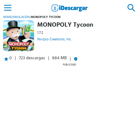
HOME
/
SIMULACIÓN
/
MONOPOLY TYCOON
MONOPOLY Tycoon
1.7.2
Nvizzio Creations, Inc.
0
723 descargas
884 MB
PUBLICIDAD