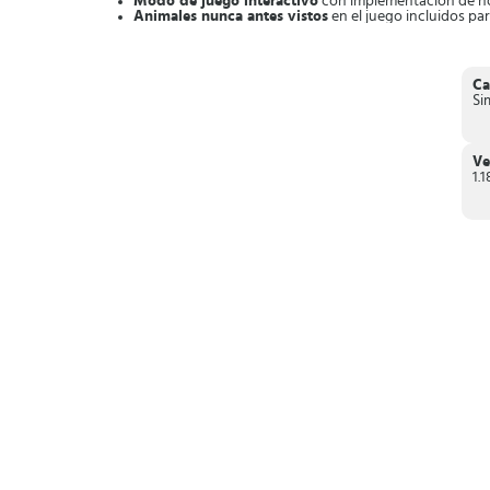
Modo de juego interactivo
con implementación de hot
Animales nunca antes vistos
en el juego incluidos pa
Variedad de recetas y platos
para preparar con tus co
En este paraíso vacacional puedes divertirte mucho a la vez 
Ca
Si
Ve
1.1