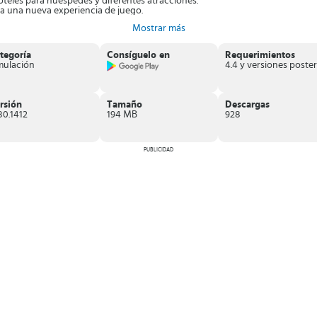
eles para huéspedes y diferentes atracciones.
ra una nueva experiencia de juego.
sechas y atraer clientes.
Mostrar más
que te vuelves el mejor granjero de la playa.
¡No esperes más y únete a la
tegoría
Consíguelo en
Requerimientos
mulación
rsión
Tamaño
Descargas
80.1412
194 MB
928
PUBLICIDAD