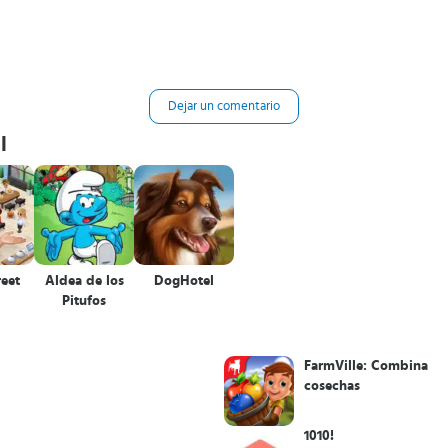
Dejar un comentario
l
reet
Aldea de los
DogHotel
Pitufos
FarmVille: Combina
cosechas
1010!