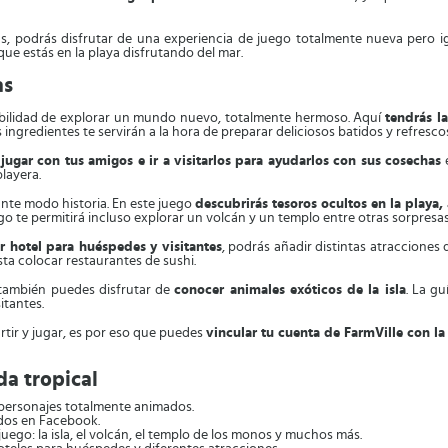
as, podrás disfrutar de una experiencia de juego totalmente nueva pero ig
 que estás en la playa disfrutando del mar.
as
sibilidad de explorar un mundo nuevo, totalmente hermoso. Aquí
tendrás l
s ingredientes te servirán a la hora de preparar deliciosos batidos y refrescos
jugar con tus amigos e ir a visitarlos para ayudarlos con sus cosechas
e
layera.
nte modo historia. En este juego
descubrirás tesoros ocultos en la playa,
go te permitirá incluso explorar un volcán y un templo entre otras sorpresas
r hotel para huéspedes y visitantes
, podrás añadir distintas atracciones
sta colocar restaurantes de sushi.
, también puedes disfrutar de
conocer animales exóticos de la isla
. La g
itantes.
rtir y jugar, es por eso que puedes
vincular tu cuenta de FarmVille con l
da tropical
y personajes totalmente animados.
os en Facebook.
juego: la isla, el volcán, el templo de los monos y muchos más.