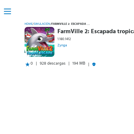
HOME
/
SIMULACIÓN
/
FARMVILLE 2: ESCAPADA TROPICAL
FarmVille 2: Escapada tropic
1.180.1412
Zynga
0
928 descargas
194 MB