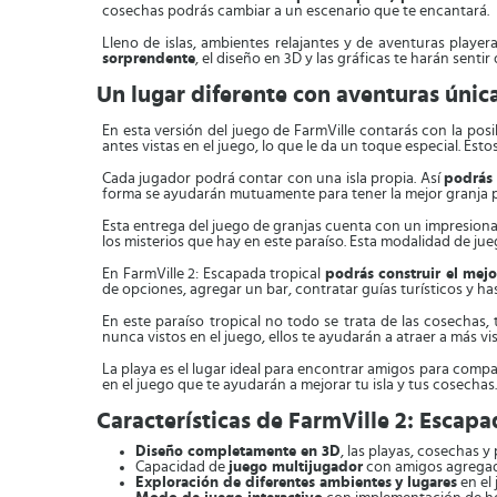
cosechas podrás cambiar a un escenario que te encantará.
Lleno de islas, ambientes relajantes y de aventuras player
sorprendente
, el diseño en 3D y las gráficas te harán sentir
Un lugar diferente con aventuras únic
En esta versión del juego de FarmVille contarás con la po
antes vistas en el juego, lo que le da un toque especial. Esto
Cada jugador podrá contar con una isla propia. Así
podrás 
forma se ayudarán mutuamente para tener la mejor granja p
Esta entrega del juego de granjas cuenta con un impresiona
los misterios que hay en este paraíso. Esta modalidad de jue
En FarmVille 2: Escapada tropical
podrás construir el mejo
de opciones, agregar un bar, contratar guías turísticos y ha
En este paraíso tropical no todo se trata de las cosechas
nunca vistos en el juego, ellos te ayudarán a atraer a más vis
La playa es el lugar ideal para encontrar amigos para compa
en el juego que te ayudarán a mejorar tu isla y tus cosechas.
Características de FarmVille 2: Escapa
Diseño completamente en 3D
, las playas, cosechas 
Capacidad de
juego multijugador
con amigos agregad
Exploración de diferentes ambientes
y lugares
en el 