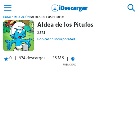
HOME
/
SIMULACIÓN
/
ALDEA DE LOS PITUFOS
Aldea de los Pitufos
2.57.1
PopReach Incorporated
0
974 descargas
35 MB
PUBLICIDAD