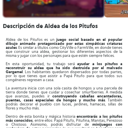
Descripción de Aldea de los Pitufos
Aldea de los Pitufos es un
juego social basado en el popular
dibujo animado protagonizado por estas simpáticas criaturas
azules
. Es similar a títulos como CityVille o FarmVille, en donde tienes
que construir una aldea, gestionar los diferentes aspectos de la
misma y jugar con los personajes para que estén siempre felices.
En esta oportunidad, tu trabajo será
ayudar a los pitufos a
reconstruir su aldea que ha sido destruida por el malvado
Gargamel
. Los habitantes quedaron dispersados por todas partes,
por lo que tienes que asistir a Papá Pitufo para que todos sus
congéneres regresen a casa.
La aventura inicia con una sola casita de hongos y una parcela de
tierra donde tienes que cuidar y cosechar smurfberries. A medida
que avanzas, puedes ir
construyendo cabañas encantadoras,
puentes, casas especiales de hongos y mucho más
. También
podrás decorar el pueblo con luces, jardines, hamacas, sillas de
flores y mucho más.
Dentro de esta bonita y mágica historia
encontrarás a los pitufos
más conocidos
, entre ellos: Papá Pitufo, Pitufina, Manitas, Perezoso
o Chistoso. Asimismo, podrás disfrutar de
minijuegos con