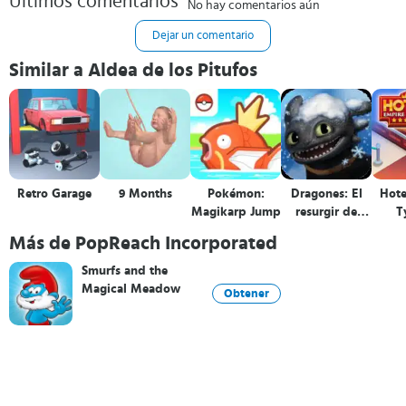
Últimos comentarios
No hay comentarios aún
Dejar un comentario
Similar a Aldea de los Pitufos
Retro Garage
9 Months
Pokémon:
Dragones: El
Hote
Magikarp Jump
resurgir de
T
Mema
Más de PopReach Incorporated
Smurfs and the
Magical Meadow
Obtener