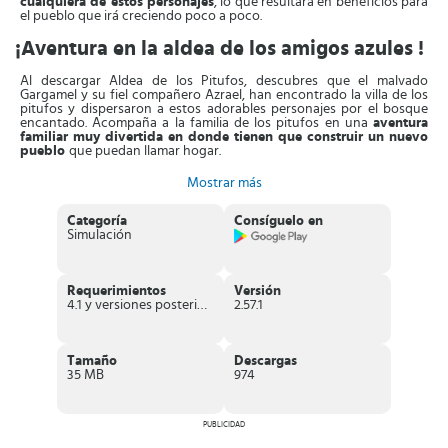
cualquiera de estos personajes
, lo que resultará en beneficios para
el pueblo que irá creciendo poco a poco.
¡Aventura en la aldea de los amigos azules !
Al descargar Aldea de los Pitufos, descubres que el malvado
Gargamel y su fiel compañero Azrael, han encontrado la villa de los
pitufos y dispersaron a estos adorables personajes por el bosque
encantado. Acompaña a la familia de los pitufos en una
aventura
familiar muy divertida en donde tienen que construir un nuevo
pueblo
que puedan llamar hogar.
El único límite que hay en este juego es tu propia creatividad. Así
Mostrar más
que podrás
elegir entre diferentes personajes
, incluso algunos son
protagonistas de diferentes minijuegos. Puedes conectarte con tus
Categoría
Consíguelo en
amigos en Facebook o jugar cuando no estés en línea, desarrollando
Simulación
tu aldea en cualquier lugar y momento.
Para
obtener los elementos en el juego, es indispensable tener
arándanos
. Estos los irás recolectando progresivamente o puedes
Requerimientos
Versión
obtenerlo inmediatamente comprándolos con dinero real. Aunque
4.1 y versiones posteriores
2.57.1
lo último agiliza la obtención de la fruta, no es indispensable para
disfrutar de la experiencia de juego. También puedes adquirir
poderes que aceleran la velocidad de crecimiento del pueblo.
Tamaño
Descargas
Características de Aldea de los Pitufos
35 MB
974
Juego social
gratuito
donde tienes que gestionar la aldea de los
pitufos.
Disponible para dispositivos
IOS y Android
.
PUBLICIDAD
Contiene
anuncios y ofrece compras
dentro de la App.