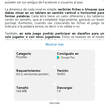
pueden ser tus amigos de Facebook o usuarios al azar.
La dinámica de cada nivel es simple,
recibirás fichas o bloques que
debes situar en un tablero en sentido vertical u horizontal para
formar palabras
. Cada letra tiene un valor diferente y los tableros
varían en tamaño, que al completar lógicamente, ganarás un buen
puntaje. Asimismo, cuando vas colocando las fichas el juego te
indicará si la palabra existe, es decir si es válida o no.
También,
en este juego podrás participar en desafíos para un
solo jugador o con otros jugadores.
Estos se realizan en el modo
clásico y tendrás la oportunidad de retar a amigos o desconocidos.
Puedes iniciar el reto o aceptarlo de parte de los demás, con la
Mostrar más
opción de elegir en qué idiomas lo quieres.
Categoría
Consíguelo en
Por otro lado,
Palabras con amigos dispone de potenciadores
,
Puzzles
que puedes usar en cada jugada al quedarse sin opciones. Cuenta
con una retrospectiva, es decir un análisis posterior de las palabras
existentes en la lista. A medida que avanzas, los niveles se
complicarán un poco, siendo necesario reservar las fichas de más
Requerimientos
Versión
valor para estas jugadas.
6.0 y versiones posteriores
19.910
Características de Palabras con amigos
Divertido
juego de palabras multijugador
, donde tendrás que
Tamaño
Descargas
formar frases lógicas.
146 MB
1 K
Consta de
desafíos semanales
, que al ganar recibirás insignias.
Opción para
retar a otros jugadores
en partidas contra reloj.
Puedes optar por
jugar solo sin conexión con el fin de
mejorar tus destrezas
.
PUBLICIDAD
Dispone de una
retrospectiva
, que te muestra cuáles eran las