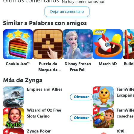
Últimos comentarios
No hay comentarios aún
Dejar un comentario
Similar a Palabras con amigos
Cookie Jam™
Puzzle de
Disney Frozen
Match 3D
Build
Bloque de
Free Fall
Madera
Más de Zynga
Empires and Allies
FarmVille
Escapada
Obtener
Wizard of Oz Free
FarmVill
Slots Casino
cosechas
Obtener
Zynga Poker
1010!