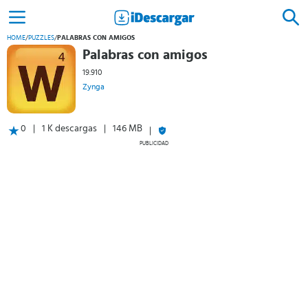
HOME
/
PUZZLES
/
PALABRAS CON AMIGOS
Palabras con amigos
19.910
Zynga
0
1 K descargas
146 MB
PUBLICIDAD