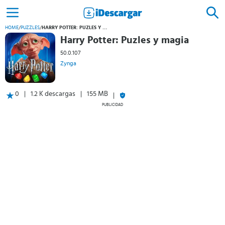
HOME
/
PUZZLES
/
HARRY POTTER: PUZLES Y MAGIA
Harry Potter: Puzles y magia
50.0.107
Zynga
0
1.2 K descargas
155 MB
PUBLICIDAD