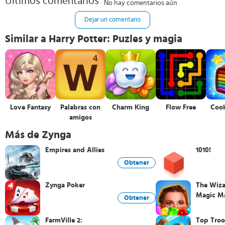
Últimos comentarios
No hay comentarios aún
Dejar un comentario
Similar a Harry Potter: Puzles y magia
Love Fantasy
Palabras con
Charm King
Flow Free
Coo
amigos
Más de Zynga
Empires and Allies
1010!
Obtener
Zynga Poker
The Wiza
Magic Ma
Obtener
FarmVille 2:
Top Tro