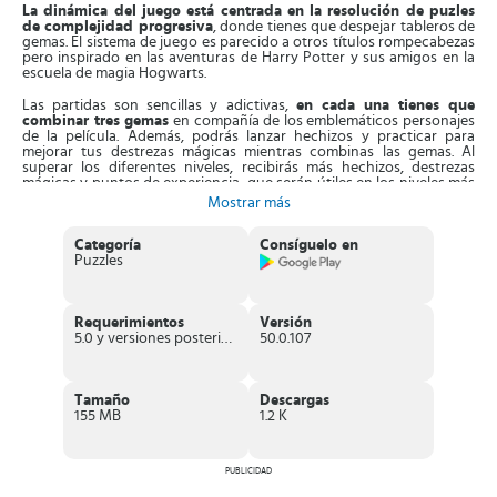
La dinámica del juego está centrada en la resolución de puzles
de complejidad progresiva
, donde tienes que despejar tableros de
gemas. El sistema de juego es parecido a otros títulos rompecabezas
pero inspirado en las aventuras de Harry Potter y sus amigos en la
escuela de magia Hogwarts.
Las partidas son sencillas y adictivas,
en cada una tienes que
combinar tres gemas
en compañía de los emblemáticos personajes
de la película. Además, podrás lanzar hechizos y practicar para
mejorar tus destrezas mágicas mientras combinas las gemas. Al
superar los diferentes niveles, recibirás más hechizos, destrezas
mágicas y puntos de experiencia que serán útiles en los niveles más
difíciles.
Mostrar más
También, cuando avanzas
podrás desbloquear escenas o
Categoría
Consíguelo en
momentos memorables de la película.
Descubrirás lugares nuevos
Puzzles
y reliquias raras. Asimismo,
participarás en eventos diarios
tales
como fases para mejorar los hechizos y cumpleaños de los
personajes. Es más, al solucionar el mayor número de puzles,
recibirás objetos coleccionables de la saga y criaturas mágicas,
Requerimientos
Versión
colecciona todas las que puedas
,
que también te ayudarán en los
5.0 y versiones posteriores
50.0.107
niveles más difíciles.
Características de Harry Potter: Puzles y
magia
Tamaño
Descargas
155 MB
1.2 K
Divertido puzle al estilo match 3 basado en la reconocida
saga Harry Potter
.
En todos los niveles aparecen los personajes oficiales de la saga.
PUBLICIDAD
Sistema de control sencillo
de aprender a manejar.
Al resolver los puzles recibirás
puntos de experiencia,