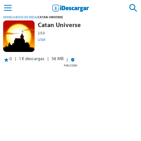
HOME
/
JUEGOS DE MESA
/
CATAN UNIVERSE
Catan Universe
2.5.0
USM
0
1 K descargas
58 MB
PUBLICIDAD