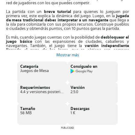
red de jugadores con los que puedes competir.
La partida con un
breve tutorial
para quienes lo jueguen por
primera vez, este explica la dinámica del juego. Luego, en la
jugada
de
mesa tradicional debes interpretar a un navegante
que llega a
la isla para colonizarla con sus propios recursos. Construye pueblos
o ciudades y obtendrás puntos, con 10 puntos ganas la partida.
Es más, cuando juegas cuentas con la posibilidad de
desbloquear el
juego básico
con las expansiones de ciudades, caballeros y
navegantes. También, el juego tiene la
versión independiente
llamada el auge de los incas
, que se obtiene con compras
incluidas. Acá, tienes que estar atento contra las invasiones de los
Mostrar más
bárbaros y las trampas de la inteligencia artificial.
Categoría
Consíguelo en
Asimismo,
cada partida tiene la modalidad multijugador
, de
Juegos de Mesa
hasta tres jugadores. Esta primera fase es gratis y te permite
desbloquear el modo permanente de jugador y personalizar la
jugada contra tus oponentes.
Requerimientos
Versión
Por otra parte, para mantener el dominio en todos los niveles,
debes
4.4 y versiones posteriores
2.5.0
comerciar, colonizar y construir el mayor número de pueblos.
Primero, estableces poblados, carreteras y
negocia con otros
jugadores
para obtener materia prima para la construcción. Incluso,
puedes hacer de ladrón para bloquear el terreno de otros y
Tamaño
Descargas
conseguir más recursos.
58 MB
1 K
Sin embrago, en tu labor de construcción
la inteligencia artificial
te colocara obstáculos en tus negociaciones e intercambio de
recursos
. Por eso, trata de elegir las mejores zonas para edificar y
PUBLICIDAD
sacarle ventaja a los oponentes e inteligencia artificial.