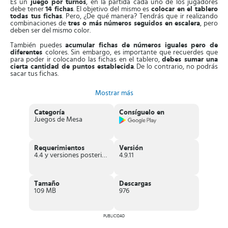
Es un
juego por turnos
, en la partida cada uno de los jugadores
debe tener
14 fichas
. El objetivo del mismo es
colocar en el tablero
todas tus fichas
. Pero, ¿De qué manera? Tendrás que ir realizando
combinaciones de
tres o más números seguidos en escalera
, pero
deben ser del mismo color.
También puedes
acumular fichas de números iguales pero de
diferentes
colores. Sin embargo, es importante que recuerdes que
para poder ir colocando las fichas en el tablero,
debes sumar una
cierta cantidad de puntos establecida
. De lo contrario, no podrás
sacar tus fichas.
¡Presta mucha atención a tus fichas! Entre todas las fichas
Mostrar más
encontrarás algunas que no tienen número ni color.
Estos son
comodines
, que los puedes utilizar para reemplazar la ficha que te
haga falta.
Categoría
Consíguelo en
Juegos de Mesa
Puedes realizar partidas en
solitario a modo de entrenamiento
, o
jugar contra jugadores controlados por la
inteligencia artificial
del
juego. ¡Pero eso no es todo! Puedes realizar
partidas en línea en
tiempo real
contra otros jugadores de distintas partes de la tierra.
Requerimientos
Versión
4.4 y versiones posteriores
4.9.11
Crea tu
propio modelo de juego personalizado
. Puedes
diseñar
una tabla pública
con tus preferencias: máximo de jugadores,
cuota de entrada, tiempos de turno, entre otros detalles. Además,
puedes definir el grado de dificultad para cada una de las partidas.
Tamaño
Descargas
109 MB
976
Adicionalmente, puedes
crear juegos privados
únicamente con tus
amigos, familiares y contactos que tengas en tu cuenta de
Facebook. Mientras más partidas ganes, más oportunidades tendrás
PUBLICIDAD
de acumular puntos y subir en la tabla de clasificaciones.