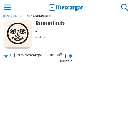
HOME
/
JUEGOS DE MESA
/
RUMMIKUB
Rummikub
4.9.11
Kinkajoo
0
976 descargas
109 MB
PUBLICIDAD