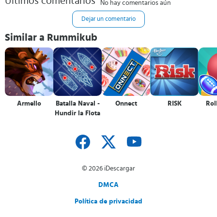
Últimos comentarios
No hay comentarios aún
Dejar un comentario
Similar a Rummikub
Armello
Batalla Naval -
Onnect
RISK
Rol
Hundir la Flota
© 2026 iDescargar
DMCA
Política de privacidad