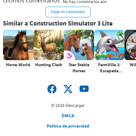
Últimos comentarios
No hay comentarios aún
Dejar un comentario
Similar a Construction Simulator 3 Lite
Horse World
Hunting Clash
Star Stable
FarmVille 2:
Wi
Horses
Escapada
tropical
© 2026 iDescargar
DMCA
Política de privacidad