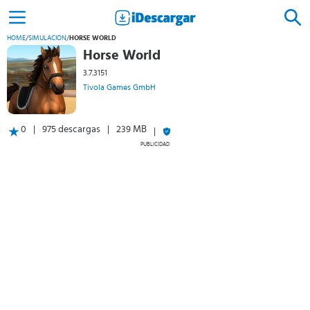
HOME
/
SIMULACIÓN
/
HORSE WORLD
Horse World
3.7.3151
Tivola Games GmbH
0
975 descargas
239 MB
PUBLICIDAD