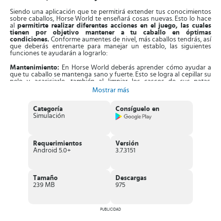
Siendo una aplicación que te permitirá extender tus conocimientos
sobre caballos, Horse World te enseñará cosas nuevas. Esto lo hace
al
permitirte realizar diferentes acciones en el juego, las cuales
tienen por objetivo mantener a tu caballo en óptimas
condiciones.
Conforme aumentes de nivel, más caballos tendrás, así
que deberás entrenarte para manejar un establo, las siguientes
funciones te ayudarán a lograrlo:
Mantenimiento:
En Horse World deberás aprender cómo ayudar a
que tu caballo se mantenga sano y fuerte. Esto se logra al cepillar su
pelo y acariciarlo, también al limpiar los cascos de sus patas.
Finalmente debes alimentarlo colocando paja fresca. Todas las
Mostrar más
acciones pueden hacerse con gestos y pulsaciones en la pantalla.
Categoría
Consíguelo en
Monta:
Para que un caballo se adapte a su jinete, es necesario
Simulación
entrenarlo lo antes posible en un circuito cerrado. Desde Horse
World tendrás la oportunidad de hacerlo haciendo equitación con
tu caballo. Deberás realizar distintos ejercicios y cumplir ciertos
objetivos en el menor tiempo.
Requerimientos
Versión
Android 5.0+
3.7.3151
Pista de salto:
Al ir mejorando en el juego, podrás desbloquear
diferentes entornos para explorar y jugar, siendo el mejor la pista de
salto. Aquí deberás hacer gestos con tus manos para lograr que el
caballo siga la dirección correcta y realice saltos de distintas alturas.
Tamaño
Descargas
239 MB
975
Galpón:
Sirviendo como la tienda del juego, aquí podrás comprar
sillas de montar, mantas para los caballos y brindas, entre otros
accesorios. Para pagar debes usar las herraduras que irás
obteniendo de forma progresiva al cumplir con metas y objetivos.
PUBLICIDAD