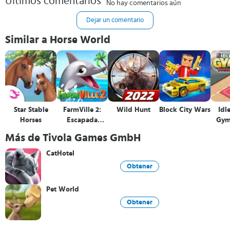
Últimos comentarios
No hay comentarios aún
Dejar un comentario
Similar a Horse World
Star Stable
FarmVille 2:
Wild Hunt
Block City Wars
Idl
Horses
Escapada
Gym
tropical
Más de Tivola Games GmbH
CatHotel
Obtener
Pet World
Obtener