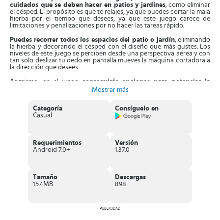
cuidados que se deben hacer en patios y jardines
, como eliminar
el césped. El propósito es que te relajes, ya que puedes cortar la mala
hierba por el tiempo que desees, ya que este juego carece de
limitaciones y penalizaciones por no hacer las tareas rápido.
Puedes recorrer todos los espacios del patio o jardín
, eliminando
la hierba y decorando el césped con el diseño que más gustes. Los
niveles de este juego se perciben desde una perspectiva aérea y con
tan solo deslizar tu dedo en pantalla mueves la máquina cortadora a
la dirección que desees.
Asimismo, en el juego
conseguirás opciones para potenciar la
capacidad de la máquina
, ajustar su color y potencia. También,
Mostrar más
puedes personalizar el estilo de los jardineros, sea un chico o una
chica, y de todos los implementos que normalmente se utilizan en
Categoría
Consíguelo en
este tipo de actividades.
Casual
Aparte de esto,
los jardines o patios que debes podar esconden
premios especiales y distintos animales,
que debes descubrir. Las
cosas que descubras las puedes incluir en un álbum personal y ver
Requerimientos
Versión
cuando gustes. Los gráficos del juego son muy coloridos, diseñados
Android 7.0+
1.37.0
en la mejor resolución HD.
Características de Cortar el Césped
Tamaño
Descargas
Divertido
juego casual y simulación
, centrado en los cuidados
157 MB
898
de un patio.
Tienes que dirigir a un jardinero por extensos jardines
y
podar todo el pasto que desees,
sin limitaciones de tiempo
.
Al avanzar
podrás ganar piezas nuevas para personalizar la
PUBLICIDAD
máquina
y al jardinero, sea chico o chica, para que tenga un