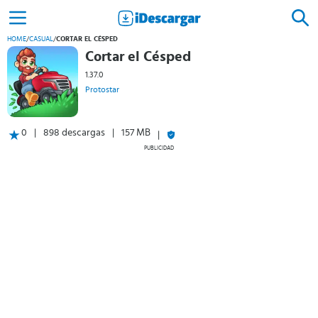
HOME
/
CASUAL
/
CORTAR EL CÉSPED
Cortar el Césped
1.37.0
Protostar
0
898 descargas
157 MB
PUBLICIDAD