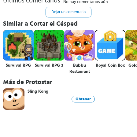
Últimos comentarios
No hay comentarios aún
Dejar un comentario
Similar a Cortar el Césped
Survival RPG
Survival RPG 3
Bubbu
Royal Coin Box
Gol
Restaurant
Más de Protostar
Sling Kong
Obtener