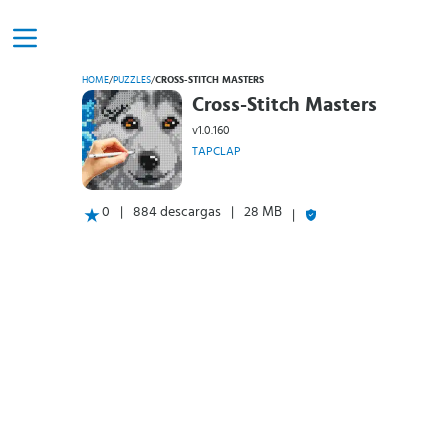
HOME
/
PUZZLES
/
CROSS-STITCH MASTERS
Cross-Stitch Masters
v1.0.160
TAPCLAP
0
884 descargas
28 MB