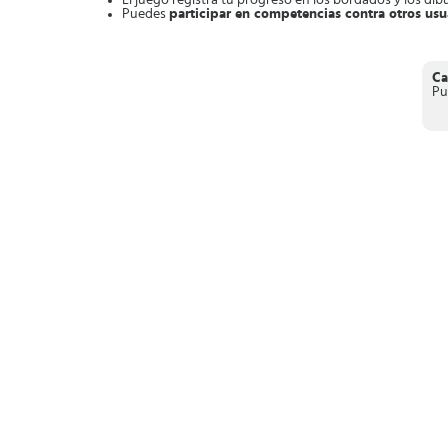
El juego registra tu progreso en los bordados y los dibu
Puedes
participar en competencias contra otros usu
En conclusión,
Cross-Stitch Masters
es un divertido juego
colores variados.
Ca
Pu