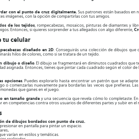
rdar con el punto de cruz digitalmente.
Sus patrones están basados en nú
ntes imágenes, con la opción de compartirlas con tus amigos.
dos de los tejidos
, rompecabezas, mosaicos, pinturas de diamantes y libr
migos. Entonces, si quieres sorprender a tus allegados con algo diferente,
Cr
 tu celular
ompecabezas diseñado en 2D
. Conseguirás una colección de dibujos que 
arás hilos de colores, como si se tratara de un tejido.
un dibujo o diseño
. El dibujo se fragmentará en diminutos cuadrados que ten
dad asignada. Entonces, tienes que pintar cada cuadrado según el color de la
as opciones
. Puedes explorarlo hasta encontrar un patrón que se adapte a
o o comenzarlas nuevamente para bordarlas las veces que prefieras. Las i
s monedas que ganes en el juego.
rlo en tamaño grande
y una secuencia que revela cómo lo completaste. En l
en competencias contra otros usuarios de diferentes partes y subir en el ra
s
ción de dibujos bordados con punto de cruz.
 presionar en pantalla para pintar un espacio.
iares
.
 que varían en estilos y temáticas.