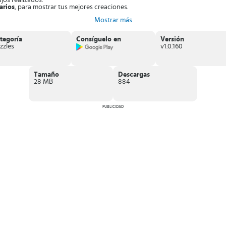
jos realizados.
arios
, para mostrar tus mejores creaciones.
Mostrar más
 donde aprenderás a dibujar o bordar ilustraciones con el punto cruz. Las p
tegoría
Consíguelo en
Versión
zzles
v1.0.160
Tamaño
Descargas
28 MB
884
PUBLICIDAD