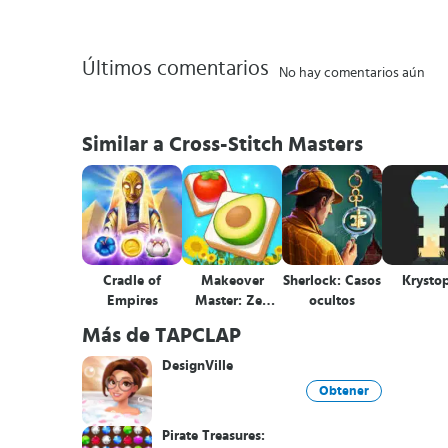
Últimos comentarios
No hay comentarios aún
Similar a Cross-Stitch Masters
Cradle of
Makeover
Sherlock: Casos
Krysto
Empires
Master: Zen
ocultos
Match
Más de TAPCLAP
DesignVille
Obtener
Pirate Treasures: