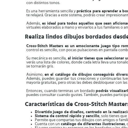
con distintos tonos.
Es una herramienta sencilla y
práctica para aprender a bo
te relajará. Gracias a este sistema, podrás crear impresiona
Además,
es ideal para todos aquellos que sean aficiona
virtuales elaborados a mano y enviarlos a tus familiares o a
Realiza lindos dibujos bordados desde
Cross-Stitch Masters es un emocionante juego tipo r
control es sencillo, con pocas pulsaciones en pantalla combin
Su mecánica es sencilla,
al iniciar tienes que seleccionar 
verás una lista de colores, donde cada letra lleva una tonali
se tornarán gris.
Asimismo,
en el catálogo de dibujos conseguirás divers
Además, puedes guardar tus creaciones y continuarlas lueg
mayoría gratuitas, pero otras las debes desbloquear con la
Entonces, cuando terminas un bordado
podrás visualiza
puedes consultar cuando gustes. También, puedes participar 
Características de Cross-Stitch Master
Divertido
juego de diseños, centrado en la realiza
Sistema de control rápido y sencillo
, solo tienes que
Permite que compartas tus dibujos con amigos o famil
Cuenta con un
catálogo de diferentes ilustraciones
,