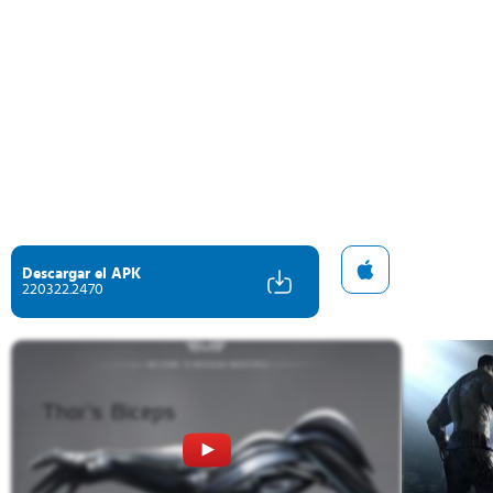
Descargar el APK
220322.2470