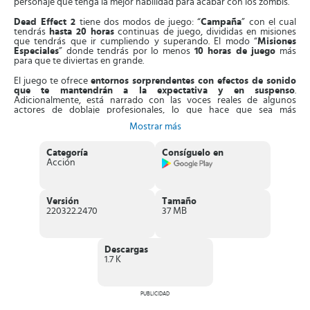
personaje que tenga la mejor habilidad para acabar con los zombis.
Dead Effect 2
tiene dos modos de juego: “
Campaña
” con el cual
tendrás
hasta 20 horas
continuas de juego, divididas en misiones
que tendrás que ir cumpliendo y superando. El modo “
Misiones
Especiales
” donde tendrás por lo menos
10 horas de juego
más
para que te diviertas en grande.
El juego te ofrece
entornos sorprendentes con efectos de sonido
que te mantendrán a la expectativa y en suspenso
.
Adicionalmente, está narrado con las voces reales de algunos
actores de doblaje profesionales, lo que hace que sea más
emocionante la experiencia.
Mostrar más
Al inicio del juego comenzarás con un revólver sencillo como arma
de ataque, pero a medida que vayas superando cada una de las
Categoría
Consíguelo en
misiones, tendrás la oportunidad de ir
desbloqueando nuevas
Acción
armas
.
Consigue nuevos poderes para tu personaje (
implantes
corporales
), esto te ayudará a mejorar sus habilidades y desarrollar
Versión
Tamaño
mejor la capacidad de enfrentarte a las hordas de zombis, que
220322.2470
37 MB
también se irán fortaleciendo y adquiriendo mayor destreza para
hacer daño.
Durante el desarrollo de cada misión te encontrarás
símbolos de
Descargas
monedas
, los cuales tendrás que tomar para conseguir dinero que
1.7 K
te servirá para
desbloquear armas, implantes y habilidades
.
Posee un excelente
sistema de controles
muy bien adaptados a las
PUBLICIDAD
pantallas táctiles. En el lado izquierdo de la pantalla encontrarás la
cruceta virtual
con la cual podrás mover a tu personaje en