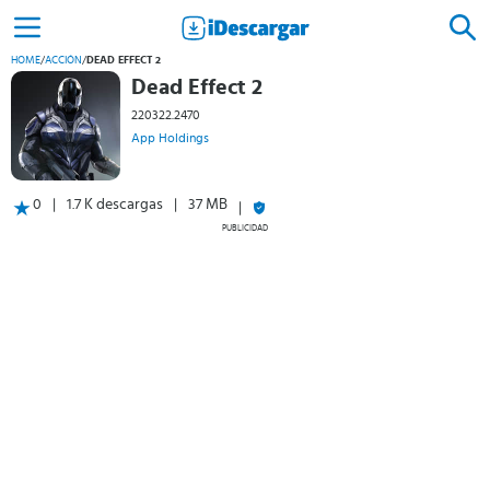
HOME
/
ACCIÓN
/
DEAD EFFECT 2
Dead Effect 2
220322.2470
App Holdings
0
1.7 K descargas
37 MB
PUBLICIDAD