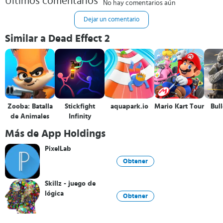
Últimos comentarios
No hay comentarios aún
Dejar un comentario
Similar a Dead Effect 2
Zooba: Batalla
Stickfight
aquapark.io
Mario Kart Tour
Bull
de Animales
Infinity
Más de App Holdings
PixelLab
Obtener
Skillz - juego de
lógica
Obtener