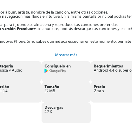
por álbum, artista, nombre de la canción, entre otras opciones.
a navegación más fluida e intuitiva. En la misma pantalla principal podrás te
ial para ti, donde se almacena y reproduce tus canciones preferidas.
a versión Premium+
sin anuncios, podrás descargar tus canciones y escuch
indows Phone. Si no sabes que música escuchar en este momento, permite qu
Mostrar más
tegoría
Consíguelo en
Requerimientos
sica y Audio
Android 4.4 o superio
rsión
Tamaño
Precio
.13.4
37 MB
Gratis
Descargas
2.7 K