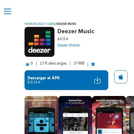
HOME
/
MÚSICA Y AUDIO
/
DEEZER MUSIC
Deezer Music
8.0.13.4
Deezer Mobile
0
2.7 K descargas
37 MB
Descargar el APK
8.0.13.4