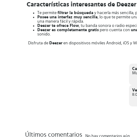
Características interesantes de Deezer
Te permite
filtrar la búsqueda
y hacerla más sencilla; 
Posee una interfaz muy sencilla
, lo que te permite un
una manera fácil y rápida.
Deezer te ofrece Flow
, tu banda sonora o radio espec
Deezer es completamente gratis
pero cuenta con
un
sonido.
Disfruta de
Deezer
en dispositivos móviles Android, iOS y W
Ca
Mú
Ve
8.0
Últimos comentarios
No hay comentarios aún