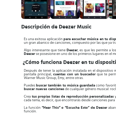
Descripción de Deezer Music
Es una exitosa aplicación
para escuchar música en tu disp
un gran abanico de canciones, compuesto por las que ya trae
Algo interesante que tiene
Deezer
, es que les permite a l
Deezer
se posesione en uno de los primeros lugares en el m
¿Cómo funciona Deezer en tu disposit
Después de tener la aplicación instalada en el dispositivo
pantalla principal,
cuentas con un buscador
que te permi
Warner Music Group, Emy, entre otras.
Puedes
buscar también tu música guardada
como favorita
buscar nuevas canciones
de cualquier género musical: rock,
Crea
tus propias listas de reproducción personalizadas
y
cada tema, es decir, que encontrarás desde canciones para re
La función
“Hear This” o “Escucha Esto” de Deezer
abarc
función.