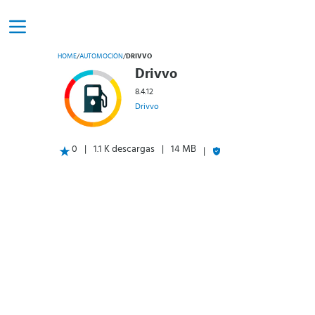
HOME
/
AUTOMOCIÓN
/
DRIVVO
Drivvo
8.4.12
Drivvo
0
1.1 K descargas
14 MB