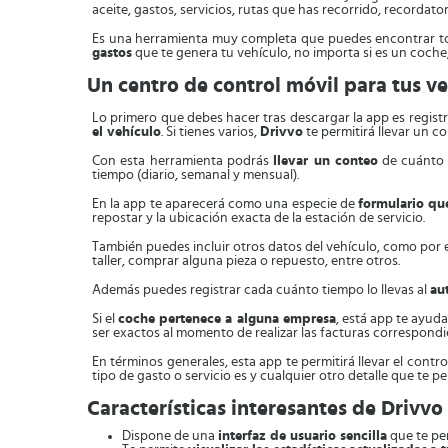
aceite, gastos, servicios, rutas que has recorrido, recordat
Es una herramienta muy completa que puedes encontrar tot
gastos
que te genera tu vehículo, no importa si es un coche
Un centro de control móvil para tus v
Lo primero que debes hacer tras descargar la app es regist
el vehículo
. Si tienes varios,
Drivvo
te permitirá llevar un c
Con esta herramienta podrás
llevar un conteo
de cuánto 
tiempo (diario, semanal y mensual).
En la app te aparecerá como una especie de
formulario qu
repostar y la ubicación exacta de la estación de servicio.
También puedes incluir otros datos del vehículo, como por 
taller, comprar alguna pieza o repuesto, entre otros.
Además puedes registrar cada cuánto tiempo lo llevas al
au
Si el
coche pertenece a alguna empresa
, está app te ayuda
ser exactos al momento de realizar las facturas correspondi
En términos generales, esta app te permitirá llevar el con
tipo de gasto o servicio es y cualquier otro detalle que te per
Características interesantes de Drivvo
Dispone de una
interfaz de usuario sencilla
que te per