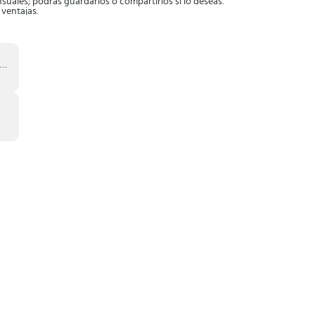
suales; podrás guardarlos o compartirlos si lo deseas.
 ventajas.
abajos así lo requieran.
.1 y versiones posteriores