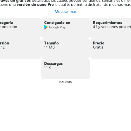
través de gráficos
detallados los cuales puedes ser diarios, semanales o men
 tiene una
versión de pago Pro
la cual te permitirá disfrutar de muchas más
bajo, paseo o actividades cotidianas).
Mostrar más
vos móviles de aquellos conductores fanáticos de las estadísticas o cuyos tr
tegoría
Consíguelo en
Requerimientos
tomoción
4
rsión
Tamaño
Precio
.12
14 MB
Gratis
Descargas
1.1 K
PUBLICIDAD