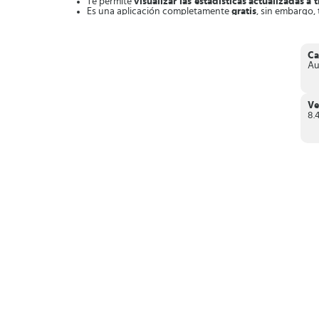
Te permite
visualizar las estadísticas
actualizadas
a 
Es una aplicación completamente
gratis
, sin embargo,
Te permite llevar el
control de un viaje específico
(tra
Drivvo
es la herramienta que no debe faltar en los dispositi
Ca
Au
Ve
8.4