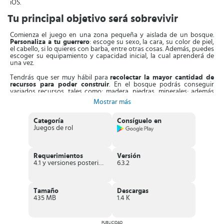
iOS.
Tu principal objetivo será sobrevivir
Comienza el juego en una zona pequeña y aislada de un bosque.
Personaliza a tu guerrero
: escoge su sexo, la cara, su color de piel,
el cabello, si lo quieres con barba, entre otras cosas. Además, puedes
escoger su equipamiento y capacidad inicial, la cual aprenderá de
una vez.
Tendrás que ser muy hábil para
recolectar la mayor cantidad de
recursos para poder construir
. En el bosque podrás conseguir
variados recursos, tales como: madera, piedras, minerales; además
de algunos alimentos: verduras y carne.
Mostrar más
Tu primera construcción será una casa
, a la cual le tendrás que
colocar las paredes, ventanas, puertas, muebles y suelo. Además,
Categoría
Consíguelo en
debes ir mejorándola a medida que completas misiones dentro del
Juegos de rol
juego.
Debes
explorar territorios nuevos
, descubrir que encierran los
oscuros Lugares de Poder. También tendrás que introducirte en los
Requerimientos
Versión
calabozos ocultos y llegar hasta lo más profundo de ellos.
4.1 y versiones posteriores
6.3.2
Vence a los malvados Jefes
que te encontrarás en el camino, a los
zombis y otros monstruos que no te dejarán que llegues fácilmente.
Para ello dispones de diferentes armas como la ballesta, el lucero del
Tamaño
Descargas
alba o la alabarda.
435 MB
1.4 K
También puedes
colocar trampas letales
para que te ayuden a
defender tu castillo. Tendrás que dar tus mejores golpes y esquivar
PUBLICIDAD