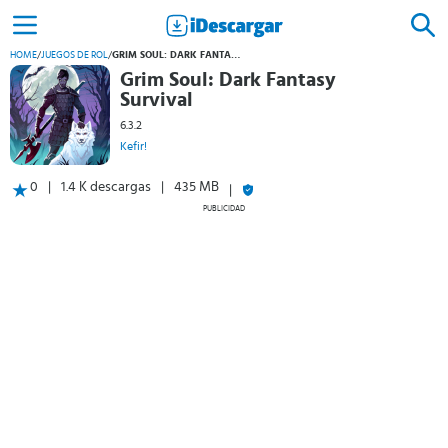
HOME
/
JUEGOS DE ROL
/
GRIM SOUL: DARK FANTASY SURVIVAL
Grim Soul: Dark Fantasy
Survival
6.3.2
Kefir!
0
1.4 K descargas
435 MB
PUBLICIDAD