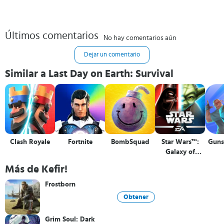
Últimos comentarios
No hay comentarios aún
Dejar un comentario
Similar a Last Day on Earth: Survival
Clash Royale
Fortnite
BombSquad
Star Wars™:
Guns
Galaxy of
Heroes
Más de Kefir!
Frostborn
Obtener
Grim Soul: Dark