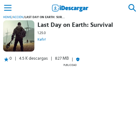
HOME
/
ACCIÓN
/
LAST DAY ON EARTH: SURVIVAL
Last Day on Earth: Survival
1.25.0
Kefir!
0
4.5 K descargas
827 MB
PUBLICIDAD