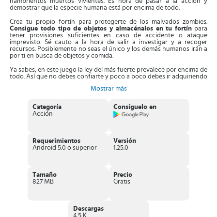
hambrientos muertos vivientes. Es hora de pasar a la acción y
demostrar que la especie humana está por encima de todo.
Crea tu propio fortín para protegerte de los malvados zombies.
Consigue todo tipo de objetos y almacénalos en tu fortín
para
tener provisiones suficientes en caso de accidente o ataque
imprevisto. Sé cauto a la hora de salir a investigar y a recoger
recursos. Posiblemente no seas el único y los demás humanos irán a
por ti en busca de objetos y comida.
Ya sabes, en este juego la ley del más fuerte prevalece por encima de
todo. Así que no debes confiarte y poco a poco debes ir adquiriendo
habilidad con las armas y el sigilo
. El sigilo será uno de tus
Mostrar más
mayores aliados a la hora de explorar el grandioso mapa disponible
y de conseguir grandes objetos y logros.
Categoría
Consíguelo en
Algunas cosas que nos han gustado de Last
Acción
Day on Earth: Survival
Cuenta con unas características realmente increíbles, vamos a
Requerimientos
Versión
repasar cada una de ellas:
Android 5.0 o superior
1.25.0
Sólo contra ¿el mundo?
: estarás completamente sólo en esta
aventura. Tan sólo te acompañarán otros jugadores rivales y un
ejército de zombis sin escrúpulos. Deberás acabar con los
Tamaño
Precio
zombis y los otros enemigos ya que de no ser así, serás tu la
827 MB
Gratis
víctima
Mejora tus habilidades
: aumenta tus habilidades estratégicas y
crea armas más letales contra los enemigos vivientes y los
zombis
Descargas
Explora lo que queda de mundo
: aunque los zombis han ido
4.5 K