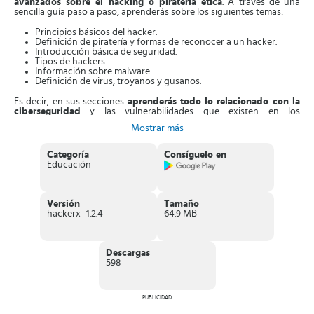
avanzados sobre el hacking o piratería ética
. A través de una
sencilla guía paso a paso, aprenderás sobre los siguientes temas:
Principios básicos del hacker.
Definición de piratería y formas de reconocer a un hacker.
Introducción básica de seguridad.
Tipos de hackers.
Información sobre malware.
Definición de virus, troyanos y gusanos.
Es decir, en sus secciones
aprenderás todo lo relacionado con la
ciberseguridad
y las vulnerabilidades que existen en los
mecanismos informáticos actuales. Además, podrás estudiar
Mostrar más
conceptos para formar y potenciar destrezas de piratería en línea,
todo bajo el marco de la capacitación, a fin de protegerte de los
daños cibernéticos.
Categoría
Consíguelo en
Educación
También
, integra una biblioteca de cursos de diferentes tópicos
,
tales como la piratería ética, test profesionales de penetración y
forense digital de piratería. El acceso a la información es gratuito y
toda esta centrada en la seguridad cibernética, con el fin de ser un
Versión
Tamaño
hacker ético que cuide sus redes e información personal al navegar
hackerx_1.2.4
64.9 MB
en internet.
Características de Hacker X
Descargas
Excelente aplicación que ofrece información básica y
598
avanzada sobre el hacking ético
.
Organiza los contenidos en una biblioteca de cursos
r
elacionados con la piratería ética.
PUBLICIDAD
Integra cursos exclusivos relacionados con la ciberseguridad.
Consta de una
sección de atención al cliente vía
correo