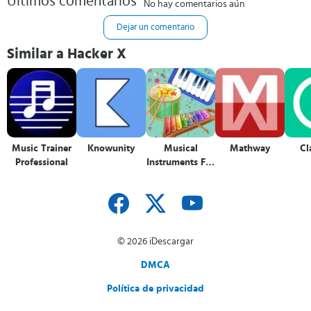
Últimos comentarios
No hay comentarios aún
Dejar un comentario
Similar a Hacker X
Music Trainer
Knowunity
Musical
Mathway
Cl
Professional
Instruments For
Kids
© 2026 iDescargar
DMCA
Política de privacidad