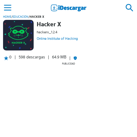
HOME
/
EDUCACIÓN
/
HACKER X
Hacker X
hackerx_1.2.4
Online Institute of Hacking
0
598 descargas
64.9 MB
PUBLICIDAD