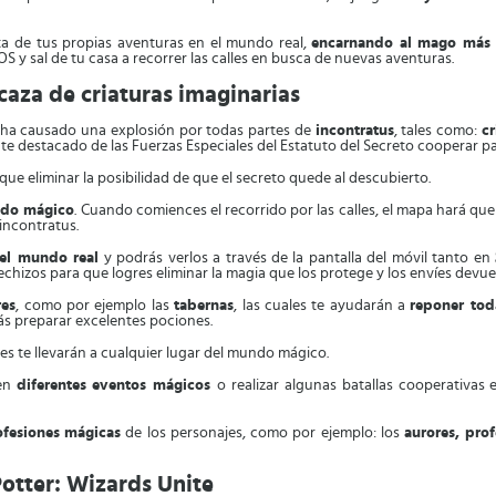
ta de tus propias aventuras en el mundo real,
encarnando al mago más 
S y sal de tu casa a recorrer las calles en busca de nuevas aventuras.
aza de criaturas imaginarias
ha causado una explosión por todas partes de
incontratus
, tales como:
cr
 destacado de las Fuerzas Especiales del Estatuto del Secreto cooperar par
e eliminar la posibilidad de que el secreto quede al descubierto.
undo mágico
. Cuando comiences el recorrido por las calles, el mapa hará qu
incontratus.
del mundo real
y podrás verlos a través de la pantalla del móvil tanto en
chizos para que logres eliminar la magia que los protege y los envíes devu
res
, como por ejemplo las
tabernas
, las cuales te ayudarán a
reponer tod
ás preparar excelentes pociones.
ales te llevarán a cualquier lugar del mundo mágico.
 en
diferentes eventos mágicos
o realizar algunas batallas cooperativas
ofesiones
mágicas
de los personajes, como por ejemplo: los
aurores, pro
Potter: Wizards Unite