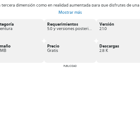
 tercera dimensión como en realidad aumentada para que disfrutes de una 
tarios y diferentes menús.
Mostrar más
que puedes ir coleccionando dentro del juego.
e puedes formar equipos para enfrentar a todos los enemigos.
tegoría
Requerimientos
Versión
 Unite
te podrás divertir utilizando tu dispositivo móvil para recorrer las ca
entura
5.0 y versiones posteriores
2.1.0
amaño
Precio
Descargas
 MB
Gratis
2.8 K
PUBLICIDAD