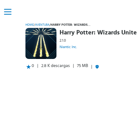
HOME
/
AVENTURA
/
HARRY POTTER: WIZARDS UNITE
Harry Potter: Wizards Unite
2.1.0
Niantic Inc.
0
2.8 K descargas
75 MB