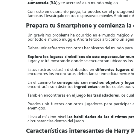
aumentada
(
RA
) y te acercará a un mundo mágico.
Con este emocionante juego, tú puedes ser el protagonis
famosos. Descárgalo en tus dispositivos móviles Android e iO
Prepara tu Smartphone y comienza la c
Un gravísimo problema ha ocurrido en el mundo mágico y 
por todo el mundo muggle. Ahora te toca a ti como un agente
Debes unir esfuerzos con otros hechiceros del mundo para qu
Explora los lugares simbólicos de este espectacular m
lugar y te irá mostrando donde se encuentran ubicados los 
Estos rastros estarán distribuidos en
diferentes lugares 
encuentres los incontratus, debes lanzar inmediatamente he
En el camino te
conseguirás con muchos objetos y luga
encontrarás son distintos
ingredientes
con los cuales podr
También encontrarás en el juego
los trasladadores
, los cu
Puedes unir fuerzas con otros jugadores para participar
enemigos.
Lleva al máximo nivel
las habilidades de las distintas pr
circunstancias dentro del juego.
Características interesantes de Harry 