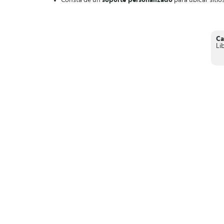
Consta de un
soporte personalizado
para ubicar sitios
En resumen,
Hindu Calendar
es una excelente herramienta 
un PDF.
Ca
Li