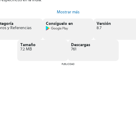
 específicos en la India.
que ofrece detalles precisos de los eventos más importantes de la India. I
Mostrar más
tegoría
Consíguelo en
Versión
bros y Referencias
8.7
Tamaño
Descargas
7.2 MB
761
PUBLICIDAD