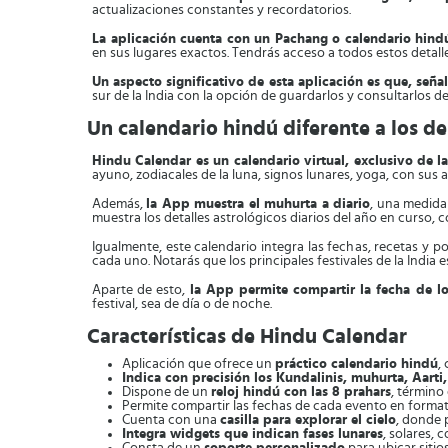
actualizaciones constantes y recordatorios.
La aplicación cuenta con un Pachang o calendario hindú
en sus lugares exactos. Tendrás acceso a todos estos detall
Un aspecto significativo de esta aplicación es que, seña
sur de la India con la opción de guardarlos y consultarlos d
Un calendario hindú diferente a los d
Hindu Calendar es un calendario virtual, exclusivo de la
ayuno, zodiacales de la luna, signos lunares, yoga, con sus
Además,
la App muestra el muhurta a diario
, una medida
muestra los detalles astrológicos diarios del año en curso, c
Igualmente, este calendario integra las fechas, recetas y po
cada uno. Notarás que los principales festivales de la India
Aparte de esto,
la App permite compartir la fecha de 
festival, sea de día o de noche.
Características de Hindu Calendar
Aplicación que ofrece un
práctico calendario hindú
,
Indica con precisión los Kundalinis, muhurta, Aarti
Dispone de un
reloj hindú con las 8 prahars
, término
Permite compartir las fechas de cada evento en forma
Cuenta con una
casilla para explorar el cielo
, donde 
Integra widgets que indican fases lunares
, solares, 