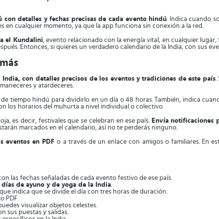
 con detalles y fechas precisas de cada evento hindú
. Indica cuando so
es en cualquier momento, ya que la app funciona sin conexión a la red.
la el Kundalini
, evento relacionado con la energía vital, en cualquier lugar,
espués. Entonces, si quieres un verdadero calendario de la India, con sus ev
emás
 India, con detalles precisos de los eventos y tradiciones de este país
.
 amaneceres y atardeceres.
 de tiempo hindú para dividirlo en un día o 48 horas. También, indica cuand
on los horarios del muhurta a nivel individual o colectivo.
oja, es decir, festivales que se celebran en ese país.
Envía notificaciones 
 estarán marcados en el calendario, así no te perderás ninguno.
los eventos en PDF
o a través de un enlace con amigos o familiares. En es
 con las fechas señaladas de cada evento festivo de ese país.
, días de ayuno y de yoga de la India
.
 que indica que se divide el día con tres horas de duración.
to PDF.
puedes visualizar objetos celestes.
con sus puestas y salidas.