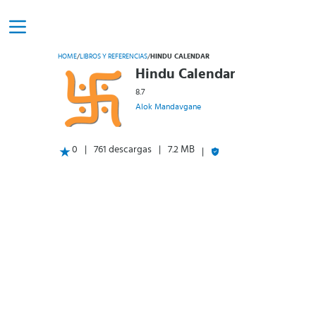
HOME
/
LIBROS Y REFERENCIAS
/
HINDU CALENDAR
Hindu Calendar
8.7
Alok Mandavgane
0
761 descargas
7.2 MB