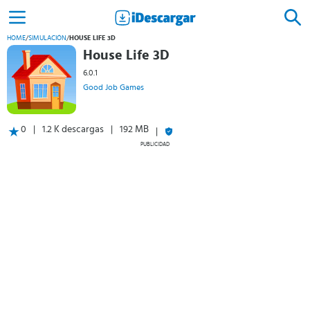
HOME
/
SIMULACIÓN
/
HOUSE LIFE 3D
House Life 3D
6.0.1
Good Job Games
0
1.2 K descargas
192 MB
PUBLICIDAD