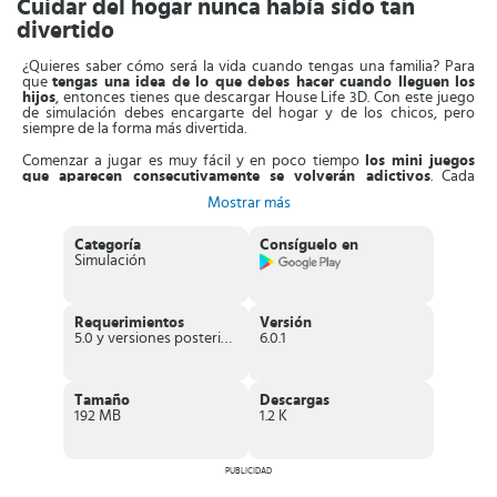
Cuidar del hogar nunca había sido tan
divertido
¿Quieres saber cómo será la vida cuando tengas una familia? Para
que
tengas una idea de lo que debes hacer cuando lleguen los
hijos
, entonces tienes que descargar House Life 3D. Con este juego
de simulación debes encargarte del hogar y de los chicos, pero
siempre de la forma más divertida.
Comenzar a jugar es muy fácil y en poco tiempo
los mini juegos
que aparecen consecutivamente se volverán adictivos
. Cada
partida está representada por un día y será necesario que cumplas a
Mostrar más
cabalidad con lo que se espera de ti durante esa jornada.
Cuidar de los hijos siempre requiere tiempo, dedicación y paciencia.
Categoría
Consíguelo en
Esto es precisamente lo que te enseña el juego. Pero, no te asustes
Simulación
con la avalancha de responsabilidades que se aproximan porque
esta tarea siempre trae recompensas y satisfacción.
Por lo tanto,
enfrenta los quehaceres de tu nuevo hogar con una
Requerimientos
Versión
actitud positiva y disfruta cada actividad
que se presenta
5.0 y versiones posteriores
6.0.1
durante el día. Por ejemplo: Prepara una deliciosa comida, ayúdalos
a terminar sus deberes y cuida de su imagen personal.
Pero esto no es todo, debes
apartar tiempo para el
Tamaño
Descargas
entretenimiento en familia
. Así que juega con ellos baloncesto o
192 MB
1.2 K
algún videojuego. También tienes que mantener todo organizado y
limpio en casa y cuidar de tu apariencia.
PUBLICIDAD
Características de House Life 3D