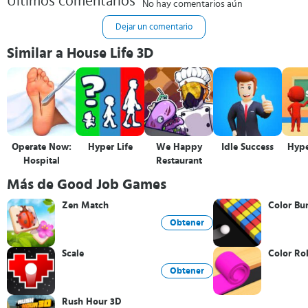
Últimos comentarios
No hay comentarios aún
Dejar un comentario
Similar a House Life 3D
Operate Now:
Hyper Life
We Happy
Idle Success
Hype
Hospital
Restaurant
Más de Good Job Games
Zen Match
Color B
Obtener
Scale
Color Ro
Obtener
Rush Hour 3D