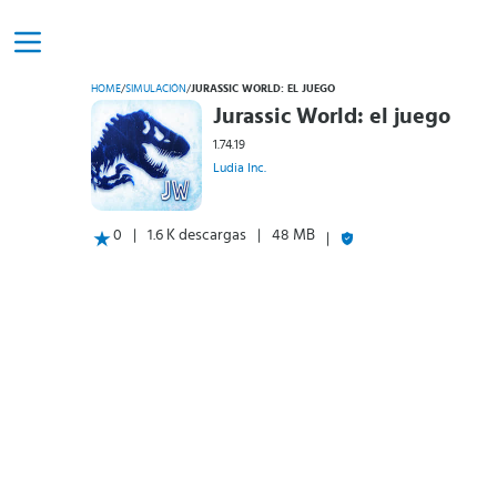
HOME
/
SIMULACIÓN
/
JURASSIC WORLD: EL JUEGO
Jurassic World: el juego
1.74.19
Ludia Inc.
0
1.6 K descargas
48 MB