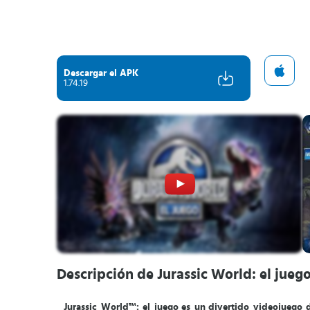
Descargar el APK
1.74.19
Descripción de Jurassic World: el jueg
Jurassic World™: el juego
es un
divertido videojuego d