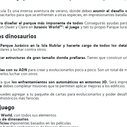
elícula. Es una intensa aventura de verano, donde debes
asumir el desafío
acitarlos para que se enfrenten a otras especies, en impresionantes batalla
para diseñar el parque más imponente de todos
. Conseguirás ayudas para
con Owen y Claire en
Jurassic World™: el juego
y ten tu propio Parque Jurá
s dinosaurios
 Parque Jurásico en la Isla Nublar y hacerte cargo de todos los deta
ares y luchar contra otros.
car estructuras de gran tamaño donde prefieras.
Tienes que construir un
cies con su ADN
para crear y evolucionarlos poco a poco. Son un total de m
erlos luchar con otros.
ya que
los enfrentamientos son automáticos en entornos 3D.
Será impre
go
debes completar misiones que te permiten aplicar mejoras a los edificios.
puedes agregar a tu paquete de cartas para evolucionarlos y poder desafia
ehistóricos más feroces.
 juego
c World
, con todos sus elementos.
s de dinosaurios
.
ficios
imponentes basados en las películas.