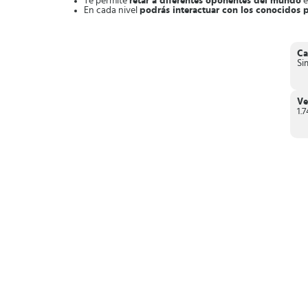
Te permite
retar a diferentes oponentes del mundo
e
En cada nivel
podrás interactuar con los conocidos p
Colección de packs de cartas para escoger
, que pue
Obtienes recompensas a diario como recursos, AD
En resumen,
Jurassic World™: el juego
es un juego de es
Ca
colosales peleas.
Si
Ve
1.7