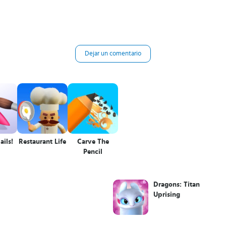
Dejar un comentario
ails!
Restaurant Life
Carve The
Pencil
Dragons: Titan
Uprising