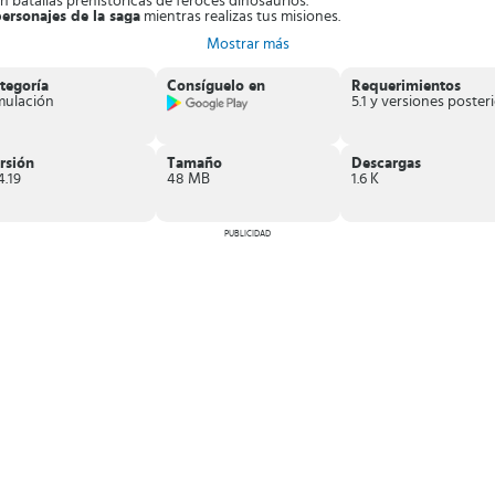
n batallas prehistóricas de feroces dinosaurios.
ersonajes de la saga
mientras realizas tus misiones.
den darle vida a dinosaurios especiales.
Mostrar más
N y monedas
.
trategias donde debes edificar el Parque Jurásico con sus elementos, dar 
tegoría
Consíguelo en
Requerimientos
mulación
rsión
Tamaño
Descargas
4.19
48 MB
1.6 K
PUBLICIDAD