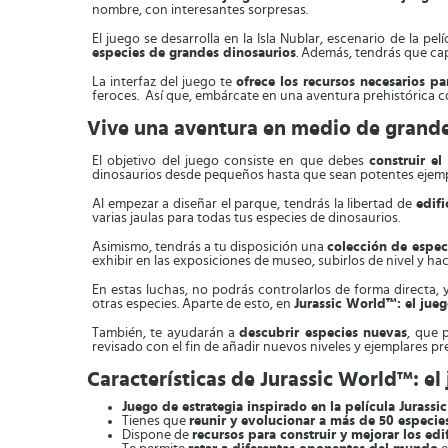
nombre, con interesantes sorpresas.
El juego se desarrolla en la Isla Nublar, escenario de la p
especies de grandes dinosaurios
. Además, tendrás que cap
La interfaz del juego te
o
frece los recursos necesarios 
feroces. Así que, embárcate en una aventura prehistórica 
Vive una aventura en medio de grande
El objetivo del juego consiste en que debes
construir el
dinosaurios desde pequeños hasta que sean potentes ejempl
Al empezar a diseñar el parque, tendrás la libertad de
edifi
varias jaulas para todas tus especies de dinosaurios.
Asimismo, tendrás a tu disposición una
colección de espe
exhibir en las exposiciones de museo, subirlos de nivel y hac
En estas luchas, no podrás controlarlos de forma directa, 
otras especies. Aparte de esto, en
Jurassic World™: el jue
También, te ayudarán a
descubrir especies nuevas
, que 
revisado con el fin de añadir nuevos niveles y ejemplares pr
Características de Jurassic World™: el
Juego de estrategia inspirado en la película Jurassi
Tienes que
reunir y evolucionar a más de 50 especie
Dispone de
recursos para construir y mejorar los edi