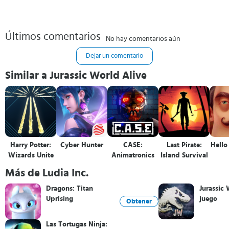
Últimos comentarios
No hay comentarios aún
Dejar un comentario
Similar a Jurassic World Alive
Harry Potter:
Cyber Hunter
CASE:
Last Pirate:
Hello
Wizards Unite
Animatronics
Island Survival
Más de Ludia Inc.
Dragons: Titan
Jurassic 
Uprising
juego
Obtener
Las Tortugas Ninja: