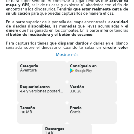
te hará súper sencillo. Al comenzar a jugar tendrás que
activar tu
mapa y GPS
, salir de tu casa y explorar tú alrededor con el fin de
encontrar a los dinosaurios.
Tendrás que estar realmente cerca de
su ubicación
para que puedas capturarlos de manera eficaz.
En la parte superior de la pantalla del mapa encontrarás la
cantidad
de dardos disponibles
, las
monedas
que llevas acumuladas y el
dinero
que has ganado en los combates. En la parte inferior tendrás
el
botón de incubadora y el botón de escaneo
.
Para capturarlos tienes que
disparar dardos
y darles en el blanco
señalado sobre el dinosaurio. Cuando te salga un
círculo color
dorado
alrededor del dinosaurio quiere decir que son
épicos
, si sale
Mostrar más
de
color azul
son dinosaurios
raros
y si no tienen circulo es porque
son comunes.
Categoría
Consíguelo en
Una vez capturados, puedes
obtener el ADN
de esos dinosaurios y
Aventura
combinarlos para crear nuevas especies híbridas
y con mucha
más potencia que te garanticen el éxito en los combates.
Puedes combatir en
batallas jugador contra jugador en tiempo
Requerimientos
Versión
real
, si formas un equipo de potentes dinosaurios podrás desafiar a
4.4 y versiones posteriores
3.10.28
cualquier equipo de otros jugadores a combates en la arena.
En el menú del juego encontrarás el apartado “
Mi equipo
” allí
podrás ver a los dinosaurios que forman parte de tu equipo de
Tamaño
Precio
combate. También conseguirás otro apartado “
Mi colección
” donde
116 MB
Gratis
tendrás a todos los dinosaurios que has capturado y las nuevas
especies que has creado.
Características interesantes de Jurassic
Descargas
2.4 K