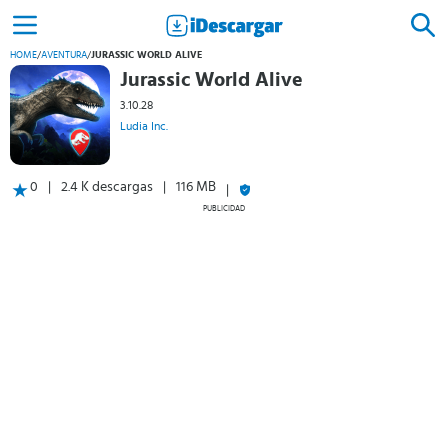
HOME
/
AVENTURA
/
JURASSIC WORLD ALIVE
Jurassic World Alive
3.10.28
Ludia Inc.
0
2.4 K descargas
116 MB
PUBLICIDAD