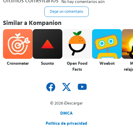
Últimos comentarios
No hay comentarios aún
Dejar un comentario
Similar a Kompanion
Cronometer
Suunto
Open Food
Woebot
M
Facts
relaj
d
© 2026 iDescargar
DMCA
Política de privacidad