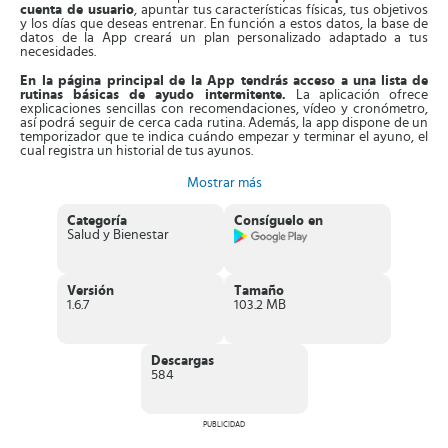
cuenta de usuario
, apuntar tus características físicas, tus objetivos
y los días que deseas entrenar. En función a estos datos, la base de
datos de la App creará un plan personalizado adaptado a tus
necesidades.
En la página principal de la App tendrás acceso a una
lista de
rutinas básicas de ayudo intermitente.
La aplicación ofrece
explicaciones sencillas con recomendaciones, vídeo y cronómetro,
así podrá seguir de cerca cada rutina. Además, la app dispone de un
temporizador que te indica cuándo empezar y terminar el ayuno, el
cual registra un historial de tus ayunos.
También,
consta de planes de ayuno personalizados,
los cuales se
Mostrar más
adaptan a tu fisiología con opciones exclusivas para crear rutinas
basadas en tus preferencias. Los planes se basan en tus patrones
Categoría
Consíguelo en
alimenticios y necesidades. Entre estos destacan las rutinas 20:4. 24
Salud y Bienestar
h y 36 h, ayunos avanzados que aceleran la quema de calorías, el
metabolismo y la ansiedad.
Adicionalmente,
esta aplicación aporta consejos y explicaciones
Versión
Tamaño
sobre las fases del cuerpo
, con datos de lo que ocurre en el cuerpo
1.6.7
103.2 MB
mientras realizas el ayuno. Tendrás acceso a un diario para escribir
cómo te sientes en los ayunos, información que utiliza la app para
crear gráficos con tu estado de ánimo.
Descargas
Características de Kompanion
584
Excelente
aplicación de bienestar equipada con planes de
ayuno
para bajar de peso.
Cuenta con
planes personalizados
, que se adaptan a la
PUBLICIDAD
fisiología y necesidades de cada usuario.