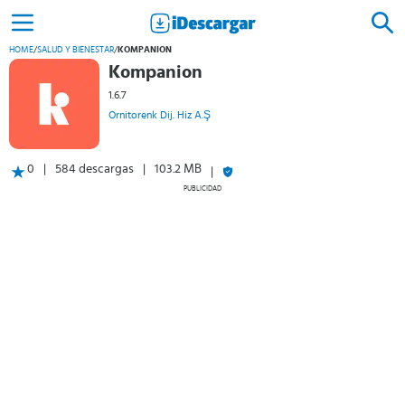
HOME
/
SALUD Y BIENESTAR
/
KOMPANION
Kompanion
1.6.7
Ornitorenk Dij. Hiz A.Ş
0
584 descargas
103.2 MB
PUBLICIDAD