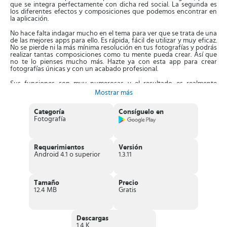
que se integra perfectamente con dicha red social. La segunda es
los diferentes efectos y composiciones que podemos encontrar en
la aplicación.
No hace falta indagar mucho en el tema para ver que se trata de una
de las mejores apps para ello. Es rápida, fácil de utilizar y muy eficaz.
No se pierde ni la más mínima resolución en tus fotografías y podrás
realizar tantas composiciones como tu mente pueda crear. Así que
no te lo pienses mucho más. Hazte ya con esta app para crear
fotografías únicas y con un acabado profesional.
Sus funciones son muy numerosas y el resultado es realmente
impresionante. Además, es muy intuitivo de utilizar, pues con un
Mostrar más
sólo toque podrás crear una composición de imágenes con efecto
espejo, voltearlas y/o reemplazarlas. Arrastra, mantén, junta, separa
y mucho más. Todo lo que siempre has deseado para tus
Categoría
Consíguelo en
composiciones de fotos, ya está a tu alcance.
Fotografía
Esto es lo que Layout de Instagram puede
hacer por ti
Requerimientos
Versión
Android 4.1 o superior
1.3.11
Podrás mezclar un total de 9 fotografías a la vez para crear
composiciones extraordinarias y muy personales.
Utiliza la pestaña "Caras" para encontrar de forma rápida las
fotos según las personas.
Tamaño
Precio
Gracias a la integración con Photo Booth, podrás captar el
12.4 MB
Gratis
momento al instante con tomas rápidas y espontáneas.
Guarda tus composiciones cómodamente al carrete del
dispositivo y compártelas a través de las principales redes
sociales
Descargas
Consulta rápidamente las últimas 30 fotos seleccionadas desde
1.4 K