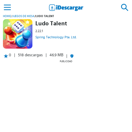
HOME
/
JUEGOS DE MESA
/
LUDO TALENT
Ludo Talent
2.22.1
Spring Technology Pte. Ltd.
0
518 descargas
46.9 MB
PUBLICIDAD