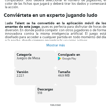
computador. Solo deberá seleccionar el número de jugadores, el
color de las fichas que jugará y deberá tirar los dados y comenzará
la acción.
Conviértete en un experto jugando ludo
L
udo Talent se ha convertido en la aplicación móvil de los
amantes de este juego
, pues es perfecta para disfrutar de horas de
diversión. En donde podrá competir con otros jugadores o de forma
innovadora contra la misma inteligencia artificial. El juego está
diseñado para acceder a cualquier partida en todo momento del día
o la noche, donde siempre encontrarás usuarios activos.
Mostrar más
Unos de los aspectos favorables de Ludo Talent es que mantiene la
esencia del juego original, lo que hace especial. La cual
consiste en
la misión de llevar todas las piezas asignadas hasta la meta
Categoría
Consíguelo en
central,
mucho antes que los contrincantes. Deberá acabar con sus
Juegos de Mesa
fichas y sumar casillas para avanzar lo más lejos posible, al mismo
tiempo que va disfrutando del recorrido. Aunque deberá aplicar
estrategias para ganar, en el juego la suerte juego un papel muy
importante.
Versión
Tamaño
2.22.1
46.9 MB
Con la finalidad de aumentar la emoción del juego,
el usuario
deberá cumplir con tareas semanales y muchos retos
. De esta
manera se animará a participar en todo tipo de partidas organizadas
Descargas
por la misma aplicación móvil. Por otra parte, disfrutará de la
518
modalidad mágica, en donde ganará partidas de todos los colores.
Características de Ludo Talent
PUBLICIDAD
Juego
tradicional de ludo
.