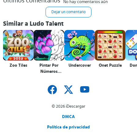
Últimos comentarios
No hay comentarios aún
Dejar un comentario
Similar a Ludo Talent
Zoo Tiles
Pintar Por
Undercover
Onet Puzzle
Dom
Números
Colorear
© 2026 iDescargar
DMCA
Política de privacidad