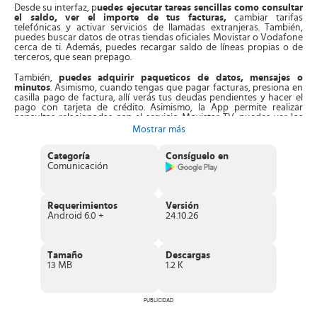
Desde su interfaz, p
uedes ejecutar tareas sencillas como consultar
el saldo, ver el importe de tus facturas,
cambiar tarifas
telefónicas y activar servicios de llamadas extranjeras. También,
puedes buscar datos de otras tiendas oficiales Movistar o Vodafone
cerca de ti. Además, puedes recargar saldo de líneas propias o de
terceros, que sean prepago.
También,
puedes adquirir paqueticos de datos, mensajes o
minutos
. Asimismo, cuando tengas que pagar facturas, presiona en
casilla pago de factura, allí verás tus deudas pendientes y hacer el
pago con tarjeta de crédito. Asimismo, la App permite realizar
consultas relacionadas con el servicio Movistar TV, puedes ver los
datos de tu cuenta de televisión y la programación disponible.
Mostrar más
Es más, la aplicación dispone de un
servicio de atención al
Categoría
Consíguelo en
público
, puedes contactar a soporte vía Facebook, Twitter y vía
Comunicación
chat. Desde este servicio puedes gestionar dudas sobre los planes
Movistar y formas de transferir saldo a cualquier otro usuario de
esta compañía.
Requerimientos
Versión
Características de Mi Movistar
Android 6.0 +
24.10.26
Aplicación oficial de Movistar para gestionar tus servicios o
contratos con tu línea móvil
, Fibra, ADSL y Fusión.
Puedes realizar
consultas detalladas de tu servicio de voz y
Tamaño
Descargas
datos
. Verás registros específicos de tu consumo en la red,
13 MB
1.2 K
megas consumidos, llamadas realizadas y su duración.
Opción para ver tus facturas, con la opción de descargarlas
en PDF
.
Permite que controles tu saldo prepago, lo puedes cambiar
PUBLICIDAD
cuando gustes.