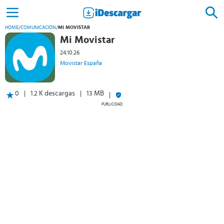
HOME
/
COMUNICACIÓN
/
MI MOVISTAR
Mi Movistar
24.10.26
Movistar España
0
1.2 K descargas
13 MB
PUBLICIDAD