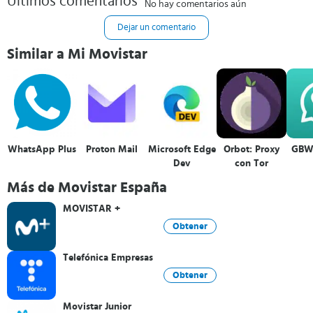
Últimos comentarios
No hay comentarios aún
Dejar un comentario
Similar a Mi Movistar
WhatsApp Plus
Proton Mail
Microsoft Edge
Orbot: Proxy
GBW
Dev
con Tor
Más de Movistar España
MOVISTAR +
Obtener
Telefónica Empresas
Obtener
Movistar Junior