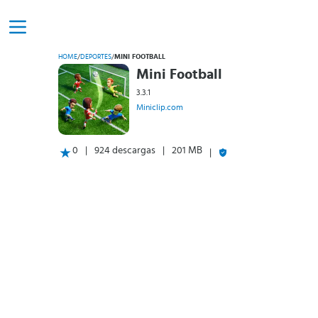
HOME
/
DEPORTES
/
MINI FOOTBALL
Mini Football
3.3.1
Miniclip.com
0
924 descargas
201 MB