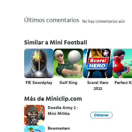
Últimos comentarios
No hay comentarios aún
Similar a Mini Football
FIE Swordplay
Golf King
Score! Hero
Perfect K
2022
Más de Miniclip.com
Doodle Army 2 :
Mini Militia
Obtener
Bowmasters