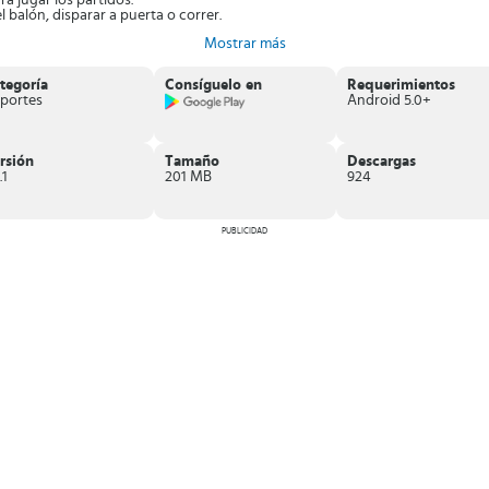
ra jugar los partidos.
l balón, disparar a puerta o correr.
Mostrar más
s partidos en Mini Football!
tegoría
Consíguelo en
Requerimientos
portes
Android 5.0+
rsión
Tamaño
Descargas
.1
201 MB
924
PUBLICIDAD