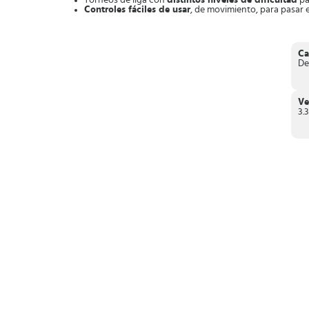
Torneos de liga con
distintos niveles de dificultad
pa
Controles fáciles de usar
, de movimiento, para pasar e
El estadio está lleno y la afición te espera,
¡Juega los mejore
Ca
De
Ve
3.3