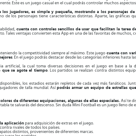
rente. Este es un juego casual en el cual podrás controlar muchos aspectos
e los jugadores, es simple y pequeña, mostrando a los personajes de
o de los personajes tiene características distintas. Aparte, las gráficas
abilidad,
cuenta con controles sencillos de usar que facilitan la tarea d
to. Tales ventajas convierten esta App en una de las favoritas de muchos, 
nteniendo la competitividad siempre al máximo. Este juego
cuenta con vari
mejores
. En el juego podrás destacar desde las categorías inferiores hasta
a artificial, la cual toma diversas decisiones en el juego en base a la
e que se agote el tiempo
. Los partidos se realizan contra distintos equ
 disponibles, los estadios estarán repletos de cada vez más fanáticos. Ju
jugadores de talla mundial. Así
podrás armar un equipo de estrellas que
olores de diferentes equipaciones, algunas de ellas especiales.
Así te d
 tabla te salvarás del descenso. Sin duda Mini Football es un juego lleno de
la aplicación
para adquisición de extras en el juego.
contra rivales de todos los países.
apatos distintos, provenientes de diferentes marcas.