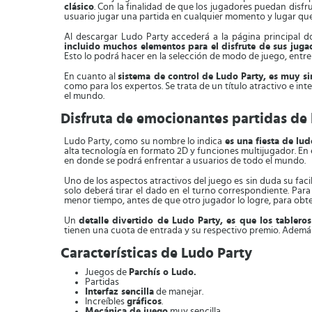
clásico
. Con la finalidad de que los jugadores puedan disfr
usuario jugar una partida en cualquier momento y lugar que
Al descargar Ludo Party accederá a la página principal 
incluido muchos elementos para el disfrute de sus juga
Esto lo podrá hacer en la selección de modo de juego, entre
En cuanto al
sistema de control de Ludo Party, es muy s
como para los expertos. Se trata de un título atractivo e 
el mundo.
Disfruta de emocionantes partidas de
Ludo Party, como su nombre lo indica
es una fiesta de lud
alta tecnología en formato 2D y funciones multijugador. En 
en donde se podrá enfrentar a usuarios de todo el mundo.
Uno de los aspectos atractivos del juego es sin duda su faci
solo deberá tirar el dado en el turno correspondiente. Para
menor tiempo, antes de que otro jugador lo logre, para obten
Un
detalle divertido de Ludo Party, es que los tableros
tienen una cuota de entrada y su respectivo premio. Ademá
Características de Ludo Party
Juegos de
Parchís o Ludo.
Partidas
Interfaz sencilla
de manejar.
Increíbles
gráficos
.
Mecánica de juego
muy sencilla.