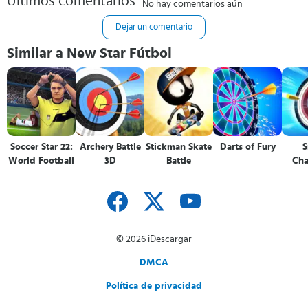
Últimos comentarios
No hay comentarios aún
Dejar un comentario
Similar a New Star Fútbol
Soccer Star 22:
Archery Battle
Stickman Skate
Darts of Fury
S
World Football
3D
Battle
Ch
© 2026 iDescargar
DMCA
Política de privacidad