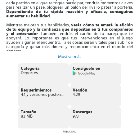
cada partido en el que te toque participar, tendrás momentos claves
para realizar un pase, bloquear un balón del rival o patear a portería.
Dependiendo de tu rápida reacción y eficacia, conseguirás
aumentar tu habilidad.
Mientras mejoran tus habilidades,
verás cómo te amará la afición
de tu equipo y la confianza que depositan en ti tus compañeros
y el entrenador
. También tendrás el cariño de tu pareja que te
apoyará. Lo importante es que tus intervenciones en el juego
ayuden a ganar el encuentro. Tales cosas serán vitales para subir de
categoría y ganar más dinero y reconocimiento en el mundo del
deporte.
Mostrar más
Mientras no estés anotando goles en los partidos, habrá otras cosas
en las que puedes invertir tu tiempo como lo hacen las famosas
Categoría
Consíguelo en
estrellas del deporte. Podrás negociar con tus patrocinadores para
Deportes
pedir un aumento en la paga o comprar objetos y accesorios que
mejorarán tu estatus de estrella. Finalmente
puedes multiplicar tu
dinero al jugar en el casino
. Pero ten cuidado, habrá quienes
quieran aprovecharse de ti y estafarte.
Requerimientos
Versión
4.1 y versiones posteriores
4.29
Debes tener cuidado, pues en New Star Fútbol el éxito no está
garantizado, pues hay diversos aspectos que debes cuidar. Uno es la
felicidad del jugador, si se encuentra estresado no rendirá al más
alto nivel en los partidos importantes. Otro punto clave es la energía
Tamaño
Descargas
y estado físico, si no cuidas a tu joven promesa, puede lesionarse o
83 MB
973
empeorar su rendimiento. Finalmente,
las habilidades técnicas
deben mantenerse y mejorarse al entrenar constantemente.
Características de New Star Fútbol
PUBLICIDAD