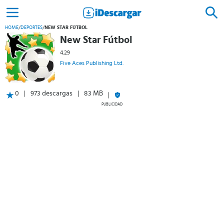
HOME
/
DEPORTES
/
NEW STAR FÚTBOL
New Star Fútbol
4.29
Five Aces Publishing Ltd.
0
973 descargas
83 MB
PUBLICIDAD