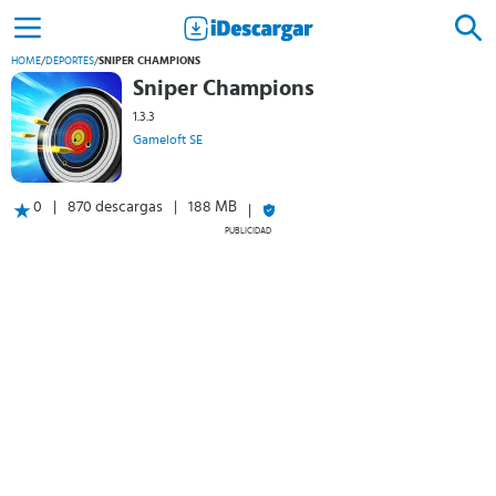
HOME
/
DEPORTES
/
SNIPER CHAMPIONS
Sniper Champions
1.3.3
Gameloft SE
0
870 descargas
188 MB
PUBLICIDAD