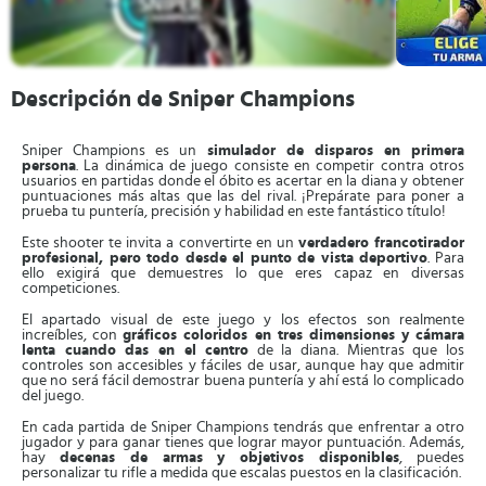
Descripción de Sniper Champions
Sniper Champions es un
simulador de disparos en primera
persona
. La dinámica de juego consiste en competir contra otros
usuarios en partidas donde el óbito es acertar en la diana y obtener
puntuaciones más altas que las del rival. ¡Prepárate para poner a
prueba tu puntería, precisión y habilidad en este fantástico título!
Este shooter te invita a convertirte en un
verdadero francotirador
profesional, pero todo desde el punto de vista deportivo
. Para
ello exigirá que demuestres lo que eres capaz en diversas
competiciones.
El apartado visual de este juego y los efectos son realmente
increíbles, con
gráficos coloridos en tres dimensiones y cámara
lenta cuando das en el centro
de la diana. Mientras que los
controles son accesibles y fáciles de usar, aunque hay que admitir
que no será fácil demostrar buena puntería y ahí está lo complicado
del juego.
En cada partida de Sniper Champions tendrás que enfrentar a otro
jugador y para ganar tienes que lograr mayor puntuación. Además,
hay
decenas de armas y objetivos disponibles
, puedes
personalizar tu rifle a medida que escalas puestos en la clasificación.