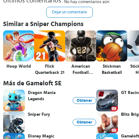
Últimos comentarios
No hay comentarios aún
Dejar un comentario
Similar a Sniper Champions
Hoop World
Flick
American
Stickman
Stic
Quarterback 21
Football
Basketball
H
Champs
Más de Gameloft SE
Dragon Mania
GT Racin
Legends
Obtener
Sniper Fury
Blitz Bri
Obtener
Disney Magic
Gameloft