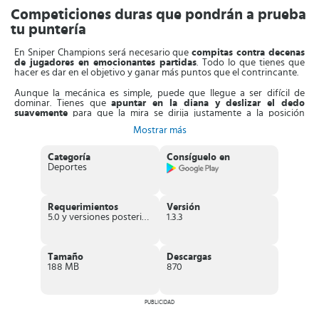
Competiciones duras que pondrán a prueba
tu puntería
En Sniper Champions será necesario que
compitas contra decenas
de jugadores en emocionantes partidas
. Todo lo que tienes que
hacer es dar en el objetivo y ganar más puntos que el contrincante.
Aunque la mecánica es simple, puede que llegue a ser difícil de
dominar. Tienes que
apuntar en la diana y deslizar el dedo
suavemente
para que la mira se dirija justamente a la posición
deseada.
Mostrar más
Antes de hacer el tiro, asegúrate de que la mirilla está posada
exactamente en el centro de la diana. Una vez que haces el tiro, la
Categoría
Consíguelo en
bala impactará en el punto indicado. Si logras hacerlo con precisión,
Deportes
entonces podrás
disfrutar de todo el disparo en cámara lenta
.
Para
cada partida debes completar varios lanzamientos
, de
manera que si vas perdiendo tienes la posibilidad de tomar ventaja
Requerimientos
Versión
en los últimos tramos de la competencia. Inclusive hay casos en los
5.0 y versiones posteriores
1.3.3
que puedes puntuar doble, así que
no dudes en afinar muy bien tu
puntería
si quieres aprovechar al máximo cada lanzamiento.
Por otro lado, una de las cosas divertidas de descargar Sniper
Tamaño
Descargas
Champions es que puedes
desbloquear una gran variedad de
188 MB
870
armas
. Así que tienes la opción de escoger la que más te guste de
acuerdo a tus necesidades, también puedes mejorar las que ya
tengas en tu haber.
PUBLICIDAD
Características de Sniper Champions