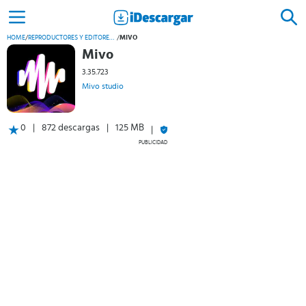
HOME
/
REPRODUCTORES Y EDITORES DE VÍDEO
/
MIVO
Mivo
3.35.723
Mivo studio
0
872 descargas
125 MB
PUBLICIDAD