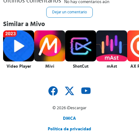
Últimos comentarios
No hay comentarios aún
Dejar un comentario
Similar a Mivo
Video Player
Mivi
ShotCut
mAst
AX 
© 2026 iDescargar
DMCA
Política de privacidad