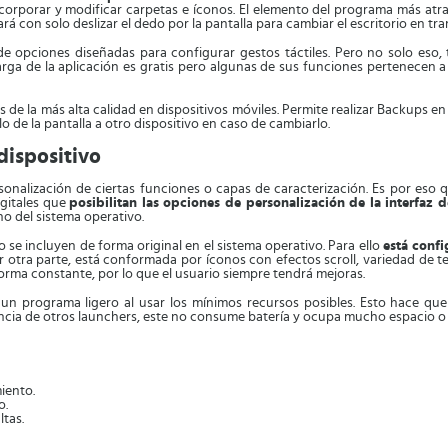
porar y modificar carpetas e íconos. El elemento del programa más atracti
ará con solo deslizar el dedo por la pantalla para cambiar el escritorio en tr
e opciones diseñadas para configurar gestos táctiles. Pero no solo eso
ga de la aplicación es gratis pero algunas de sus funciones pertenecen a 
 de la más alta calidad en dispositivos móviles. Permite realizar Backups en
lo de la pantalla a otro dispositivo en caso de cambiarlo.
dispositivo
ersonalización de ciertas funciones o capas de caracterización. Es por es
igitales que
posibilitan las opciones de personalización de la interfaz
no del sistema operativo.
e incluyen de forma original en el sistema operativo. Para ello
está conf
 otra parte, está conformada por íconos con efectos scroll, variedad de t
forma constante, por lo que el usuario siempre tendrá mejoras.
un programa ligero al usar los mínimos recursos posibles. Esto hace qu
encia de otros launchers, este no consume batería y ocupa mucho espacio o 
iento.
o.
ltas.