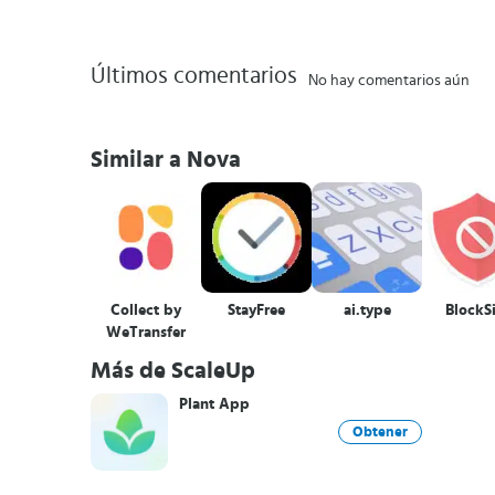
Últimos comentarios
No hay comentarios aún
Similar a Nova
Collect by
StayFree
ai.type
BlockS
WeTransfer
Más de ScaleUp
Plant App
Obtener