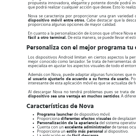
propuesta innovadora, elegante y potente donde podrá incor
que podrá realizar cualquier acción que desee. Esto lo realiz
Nova se caracteriza por proporcionar una gran variedad d
dispositivo móvil entre otros.
Cabe destacar que la descar
proporciona algunas opciones de mayor calidad.
En cuanto a la personalización de íconos que ofrece Nova es
fácil a otro terminal.
De esta manera, se puede llevar el esti
Personaliza con el mejor programa tu 
Los dispositivos Android limitan en ciertos aspectos la p
mejor conocido como lanzador. Se trata de herramientas d
especializa en ajustar los aspectos visuales de todo el entor
Además con Nova, puede adaptar algunas funciones que no s
al usuario ajustarlo de acuerdo a su forma de usarlo.
Por
interesante de esta aplicación móvil es que se actualiza de 
Al descargar Nova no tendrá problemas pues se trata de 
dispositivo sea una ventaja en muchos sentidos
. A difer
Características de Nova
Programa launcher
de dispositivo móvil.
Proporciona
diferentes efectos visuales
de desplazam
Personalización de la apariencia
del sistema operativ
Cuenta con un
excelente administrador
de tareas ocu
Proporciona un
estilo más personal
al dispositivo.
La aplicación es de
fácil descarga
.