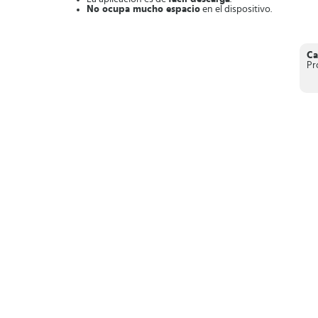
No ocupa mucho espacio
en el dispositivo.
No ralentiza las funciones
del sistema operativo.
No gasta de forma excesiva
la batería del celular
.
Permite
realizar copias de seguridad
y restaurarlas.
Ca
Disfruta de una increíble experiencia de personalización co
Pr