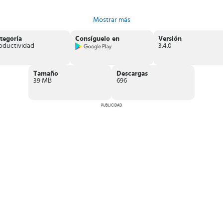
Mostrar más
tegoría
Consíguelo en
Versión
n Nova.
oductividad
3.4.0
Tamaño
Descargas
39 MB
696
PUBLICIDAD