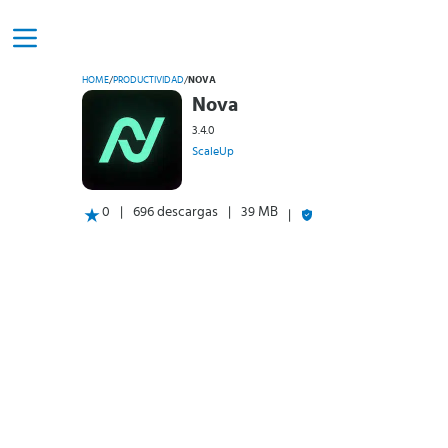
HOME
/
PRODUCTIVIDAD
/
NOVA
Nova
3.4.0
ScaleUp
0
696 descargas
39 MB