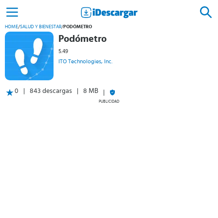
HOME
/
SALUD Y BIENESTAR
/
PODÓMETRO
Podómetro
5.49
ITO Technologies, Inc.
0
843 descargas
8 MB
PUBLICIDAD