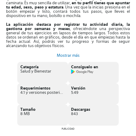
caminata. Es muy sencilla de utilizar,
en tu perfil tienes que apuntar
tu edad, sexo, peso y estatura
. Una vez que la inicias presiona en el
botón empezar y listo, contará todos tus pasos, que lleves el
dispositivo en tu mano, bolsillo o mochila.
La aplicación destaca por registrar tu actividad diaria, la
gestiona por semanas y meses
, ofreciéndote una perspectiva
general de tus ejercicios en lapsos de tiempos largos. Todos estos
datos se ordenan en gráficos, desde el día en que empiezas hasta la
fecha actual. Así, podrás ver tu progreso y formas de seguir
alcanzando tus objetivos físicos.
Para contar los pasos, la App se vale de un sensor incorporado en
Mostrar más
los equipos móviles Android,
sin emplear el GPS, ahorrando la
batería
. De esta forma, registrarás cada paso que des con precisión,
Categoría
Consíguelo en
su velocidad y tiempo.
Salud y Bienestar
Además,
Podómetro dispone de un contador de calorías
, que
registra de forma precisa las calorías quemadas en cada caminata.
Lo hace en un gráfico de seguimiento en función de tu peso y
Requerimientos
Versión
estatura, que debes apuntar previamente. Ofrece sugerencias para
4.1 y versiones posteriores
5.49
incrementar la caminata a diario, basadas en tu récord físico.
Asimismo, la App te ofrece un
desafío de alcanzar 10.000 pasos
,
con el fin de que mejores tu estado de salud físico y mental. Aparte
Tamaño
Descargas
de esto, si deseas dejar de contar tus pasos, solo presiona en la
8 MB
843
opción stop y estos dejaran de ser cuantificados.
Características de Podómetro
PUBLICIDAD
Herramienta que
registra automáticamente tus
pasos
, calorías