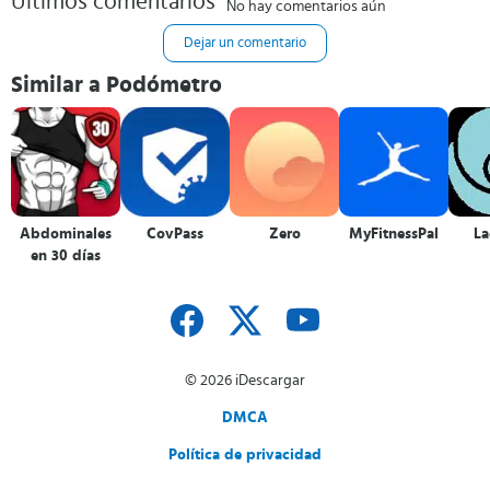
Últimos comentarios
No hay comentarios aún
Dejar un comentario
Similar a Podómetro
Abdominales
CovPass
Zero
MyFitnessPal
L
en 30 días
© 2026 iDescargar
DMCA
Política de privacidad