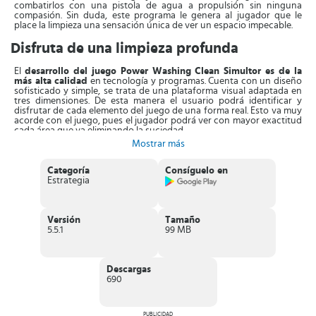
combatirlos con una pistola de agua a propulsión sin ninguna
compasión. Sin duda, este programa le genera al jugador que le
place la limpieza una sensación única de ver un espacio impecable.
Disfruta de una limpieza profunda
El
desarrollo del juego Power Washing Clean Simultor es de la
más alta calidad
en tecnología y programas. Cuenta con un diseño
sofisticado y simple, se trata de una plataforma visual adaptada en
tres dimensiones. De esta manera el usuario podrá identificar y
disfrutar de cada elemento del juego de una forma real. Esto va muy
acorde con el juego, pues el jugador podrá ver con mayor exactitud
cada área que va eliminando la suciedad.
Mostrar más
Para brindarles más opciones a los jugadores el
juego Power
Washing Clean Simultor le proporciona diferentes boquillas
. Las
cuales en cada nivel deberá seleccionar muy bien cual utilizará para
Categoría
Consíguelo en
modificar el tipo de chorro de agua. Claro está, todo esto
Estrategia
determinado según el tipo de limpieza que va a realizar de manera
de ser mucho más preciso. Para soltar la presión de agua, solo
deberá pulsar la tecla identificada como Joystick direccional, para
movilizar la manguera.
Versión
Tamaño
5.5.1
99 MB
Para darle una idea clara al jugador de que tan efectivo está siendo
el chorro de agua, en la parte superior
podrá observar el
porcentaje de limpieza.
De esta manera, podrá tener más claro
Descargas
cuánto tiempo le resta para dejar totalmente reluciente la superficie
690
u objeto.
Características de Power Washing Clean
PUBLICIDAD