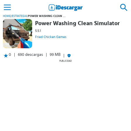
HOME
/
ESTRATEGIA
/
POWER WASHING CLEAN SIMULATOR
Power Washing Clean Simulator
5.5.1
Fried Chicken Games
0
690 descargas
99 MB
PUBLICIDAD