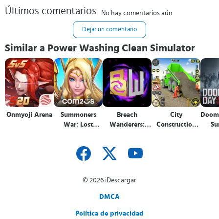
Últimos comentarios
No hay comentarios aún
Dejar un comentario
Similar a Power Washing Clean Simulator
Onmyoji Arena
Summoners
Breach
City
Dooms
War: Lost
Wanderers:
Construction
Su
Centuria
Deckbuilder
Simulator
© 2026 iDescargar
DMCA
Política de privacidad