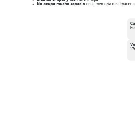
No ocupa mucho espacio
en la memoria de almacenam
No ralentiza el funcionamiento
de otras aplicaciones.
Obtén fotografías profesionales con la aplicación gratuita 
Ca
Fo
Ve
1.7