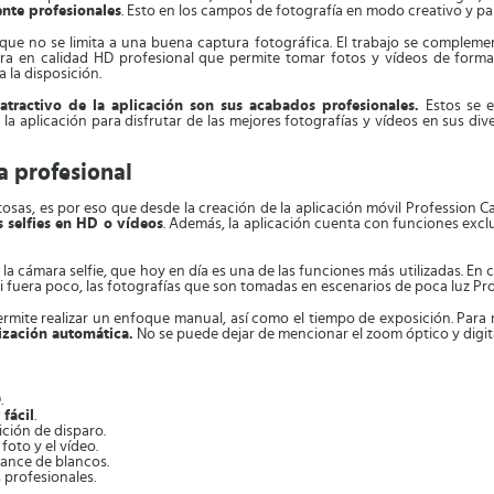
nte profesionales
. Esto en los campos de fotografía en modo creativo y p
que no se limita a una buena captura fotográfica. El trabajo se complemen
ra en calidad HD profesional que permite tomar fotos y vídeos de forma s
a la disposición.
atractivo de la aplicación son sus acabados profesionales.
Estos se 
 la aplicación para disfrutar de las mejores fotografías y vídeos en sus di
a profesional
osas, es por eso que desde la creación de la aplicación móvil Profession 
s selfies en HD o vídeos
. Además, la aplicación cuenta con funciones excl
e la cámara selfie, que hoy en día es una de las funciones más utilizadas. En
 si fuera poco, las fotografías que son tomadas en escenarios de poca luz P
rmite realizar un enfoque manual, así como el tiempo de exposición. Para 
lización automática.
No se puede dejar de mencionar el zoom óptico y digital
.
fácil
.
ición de disparo.
foto y el vídeo.
alance de blancos.
 profesionales.