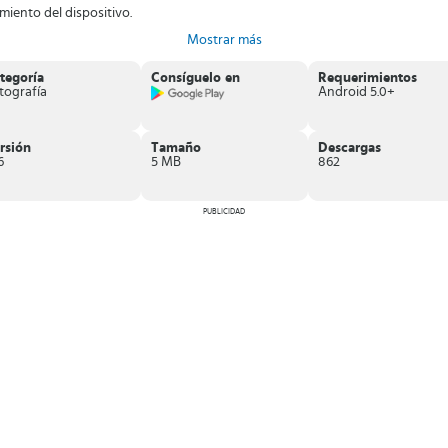
iento del dispositivo.
Mostrar más
Profession Camera.
tegoría
Consíguelo en
Requerimientos
tografía
Android 5.0+
rsión
Tamaño
Descargas
6
5 MB
862
PUBLICIDAD