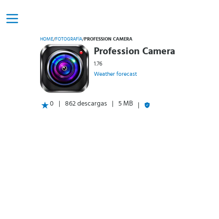
HOME
/
FOTOGRAFÍA
/
PROFESSION CAMERA
Profession Camera
1.76
Weather forecast
0
862 descargas
5 MB