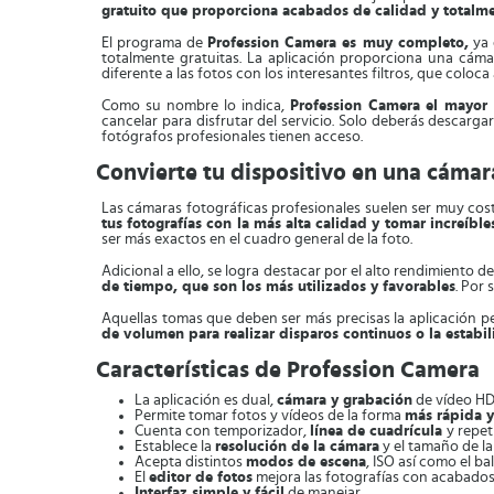
gratuito que proporciona acabados de calidad y totalme
El programa de
Profession Camera es muy completo,
ya 
totalmente gratuitas. La aplicación proporciona una cáma
diferente a las fotos con los interesantes filtros, que coloca 
Como su nombre lo indica,
Profession Camera el mayor 
cancelar para disfrutar del servicio. Solo deberás descargar
fotógrafos profesionales tienen acceso.
Convierte tu dispositivo en una cámar
Las cámaras fotográficas profesionales suelen ser muy cost
tus fotografías con la más alta calidad y tomar increíble
ser más exactos en el cuadro general de la foto.
Adicional a ello, se logra destacar por el alto rendimiento d
de tiempo, que son los más utilizados y favorables
. Por
Aquellas tomas que deben ser más precisas la aplicación pe
de volumen para realizar disparos continuos o la estabi
Características de Profession Camera
La aplicación es dual,
cámara y grabación
de vídeo HD
Permite tomar fotos y vídeos de la forma
más rápida y 
Cuenta con temporizador,
línea de cuadrícula
y repet
Establece la
resolución de la cámara
y el tamaño de la 
Acepta distintos
modos de escena
, ISO así como el b
El
editor de fotos
mejora las fotografías con acabados
Interfaz simple y fácil
de manejar.