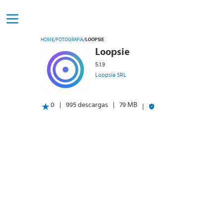
HOME
/
FOTOGRAFÍA
/
LOOPSIE
Loopsie
5.1.9
Loopsie SRL
0
995 descargas
79 MB