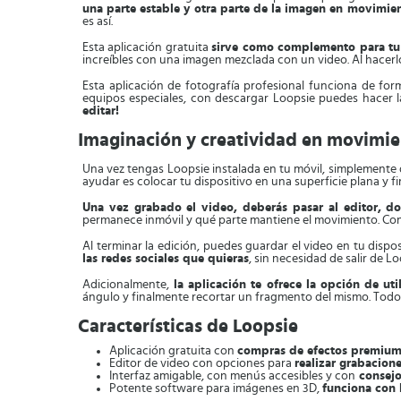
una parte estable y otra parte de la imagen en movimie
es así.
Esta aplicación gratuita
sirve como complemento para tu 
increíbles con una imagen mezclada con un video. Al hacerlo
Esta aplicación de fotografía profesional funciona de fo
equipos especiales, con descargar Loopsie puedes hacer 
editar!
Imaginación y creatividad en movimi
Una vez tengas Loopsie instalada en tu móvil, simplemente 
ayudar es colocar tu dispositivo en una superficie plana y fi
Una vez grabado el video, deberás pasar al editor, d
permanece inmóvil y qué parte mantiene el movimiento. Con 
Al terminar la edición, puedes guardar el video en tu dispo
las redes sociales que quieras
, sin necesidad de salir de 
Adicionalmente,
la aplicación te ofrece la opción de uti
ángulo y finalmente recortar un fragmento del mismo. Todo p
Características de Loopsie
Aplicación gratuita con
compras de efectos premiu
Editor de video con opciones para
realizar grabacion
Interfaz amigable, con menús accesibles y con
consejo
Potente software para imágenes en 3D,
funciona con 