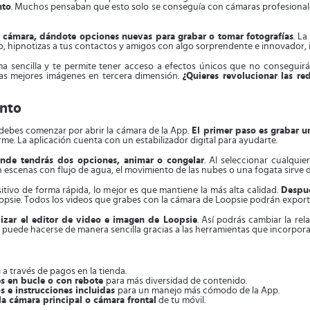
nto
. Muchos pensaban que esto solo se conseguía con cámaras profesionale
cámara, dándote opciones nuevas para grabar o tomar fotografías
. L
, hipnotizas a tus contactos y amigos con algo sorprendente e innovador, i
rma sencilla y te permite tener acceso a efectos únicos que no conseguir
las mejores imágenes en tercera dimensión.
¿Quieres revolucionar las r
ento
debes comenzar por abrir la cámara de la App.
El primer paso es grabar u
rme. La aplicación cuenta con un estabilizador digital para ayudarte.
onde tendrás dos opciones, animar o congelar
. Al seleccionar cualquie
escenas con flujo de agua, el movimiento de las nubes o una fogata sirve 
sitivo de forma rápida, lo mejor es que mantiene la más alta calidad.
Despué
Loopsie. Todos los videos que grabes con la cámara de Loopsie podrán exporta
lizar el editor de video e imagen de Loopsie
. Así podrás cambiar la rel
uede hacerse de manera sencilla gracias a las herramientas que incorpora el
m
a través de pagos en la tienda.
es en bucle o con rebote
para más diversidad de contenido.
s e instrucciones incluidas
para un manejo más cómodo de la App.
la cámara principal o cámara frontal
de tu móvil.