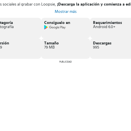
 sociales al grabar con Loopsie,
¡Descarga la aplicación y comienza a edi
Mostrar más
tegoría
Consíguelo en
Requerimientos
tografía
Android 6.0+
rsión
Tamaño
Descargas
.9
79 MB
995
PUBLICIDAD