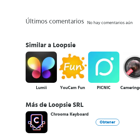
Últimos comentarios
No hay comentarios aún
Similar a Loopsie
Lumii
YouCam Fun
PICNIC
Cameringo
Más de Loopsie SRL
Chrooma Keyboard
Obtener