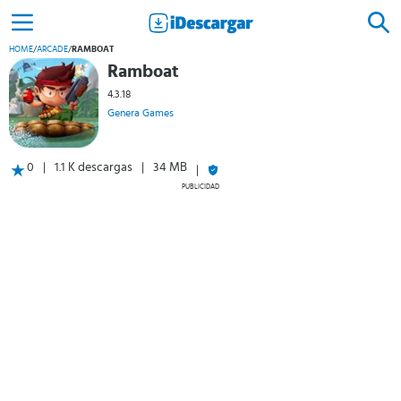
HOME
/
ARCADE
/
RAMBOAT
Ramboat
4.3.18
Genera Games
0
1.1 K descargas
34 MB
PUBLICIDAD