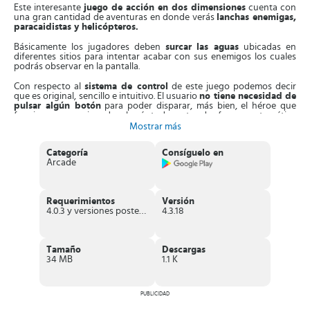
Este interesante
juego de acción en dos dimensiones
cuenta con
una gran cantidad de aventuras en donde verás
lanchas enemigas,
paracaidistas y helicópteros.
Básicamente los jugadores deben
surcar las aguas
ubicadas en
diferentes sitios para intentar acabar con sus enemigos los cuales
podrás observar en la pantalla.
Con respecto al
sistema de control
de este juego podemos decir
que es original, sencillo e intuitivo. El usuario
no tiene necesidad de
pulsar algún botón
para poder disparar, más bien, el héroe que
funciona como jugador hará todo esto de forma automática
cuando se encuentre a uno de sus enemigos.
Mostrar más
De lo que sí debes estar pendiente es de
controlar de la posición
Categoría
Consíguelo en
de tu barco.
Para ello, sólo debes tocar la pantalla si deseas
Arcade
deslizarse hacia arriba o hacia abajo, para
sumergirte o saltar
y
también para
acelerar
.
En el caso de que quieras
frenar,
sólo debes dejar de pulsar la
Requerimientos
Versión
pantalla. Al pasar de un nivel a otro, los usuarios tienen la
4.0.3 y versiones posteriores
4.3.18
oportunidad de
desbloquear sus nuevos personajes y otros
barcos.
Esto es posible gracias a lo que se gana en cada nivel. Los
personajes disponibles en el juego cuentan con sus propias
habilidades así que debes aprender cuáles son para poder controlar
Tamaño
Descargas
a cada uno de ellos.
34 MB
1.1 K
La parte más divertida del juego es cuando tienes la oportunidad de
desbloquear cada barco disponible.
Los barcos tienen formas
diferentes e interesantes, tales como la de tiburón o hipopótamo. No
PUBLICIDAD
hay ninguna duda de que
Ramboat
sea un juego divertido y