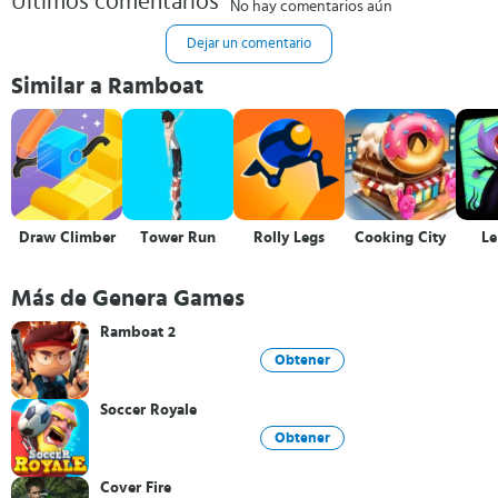
Últimos comentarios
No hay comentarios aún
Dejar un comentario
Similar a Ramboat
Draw Climber
Tower Run
Rolly Legs
Cooking City
L
Más de Genera Games
Ramboat 2
Obtener
Soccer Royale
Obtener
Cover Fire